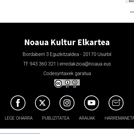
»
Noaua Kultur Elkartea
Bordaberri 3 Eguzkitzaldea - 20170 Usurbil
Tf: 943 360 321 | erredakzioa@noaua.eus
Codesyntaxek garatua
LEGE OHARRA
PUBLIZITATEA
ARAUAK
HARREMANET