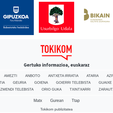
Gertuko informazioa, euskaraz
AMEZTI
ANBOTO
ANTXETA IRRATIA
ATARIA
AZP
TIA
GEURIA
GOIENA
GOIERRI TELEBISTA
GUAIXE
IZMENDI TELEBISTA
ORIO GUKA
TXINTXARRI
ZARAUT
Matx
Gurean
Ttap
Tokikom publizitatea