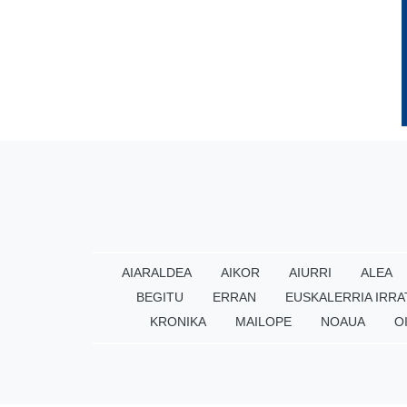
AIARALDEA
AIKOR
AIURRI
ALEA
BEGITU
ERRAN
EUSKALERRIA IRRA
KRONIKA
MAILOPE
NOAUA
O