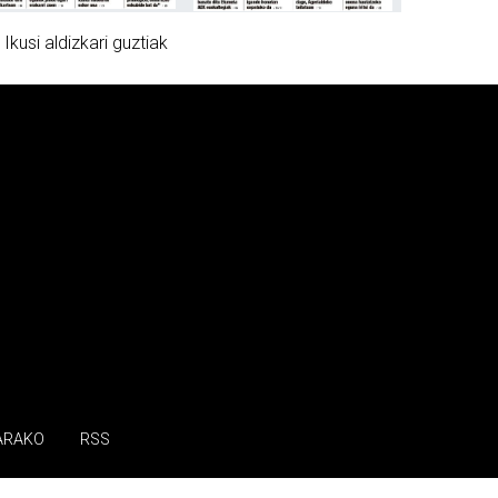
»
Ikusi aldizkari guztiak
ARAKO
RSS