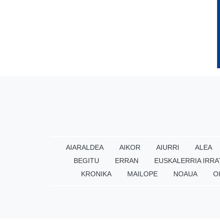
AIARALDEA
AIKOR
AIURRI
ALEA
BEGITU
ERRAN
EUSKALERRIA IRRA
KRONIKA
MAILOPE
NOAUA
O