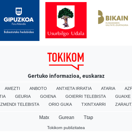
Gertuko informazioa, euskaraz
AMEZTI
ANBOTO
ANTXETA IRRATIA
ATARIA
AZP
TIA
GEURIA
GOIENA
GOIERRI TELEBISTA
GUAIXE
IZMENDI TELEBISTA
ORIO GUKA
TXINTXARRI
ZARAUT
Matx
Gurean
Ttap
Tokikom publizitatea