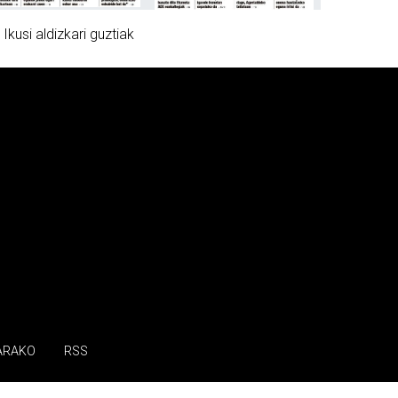
»
Ikusi aldizkari guztiak
ARAKO
RSS