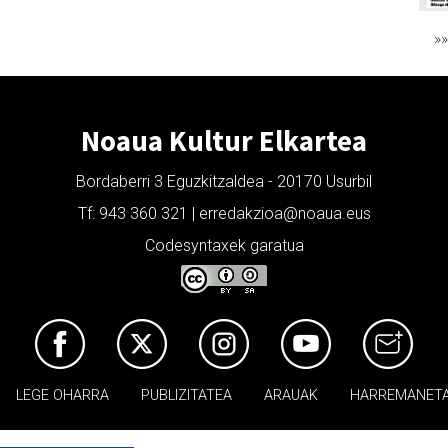
»
Noaua Kultur Elkartea
Bordaberri 3 Eguzkitzaldea - 20170 Usurbil
Tf: 943 360 321 | erredakzioa@noaua.eus
Codesyntaxek garatua
LEGE OHARRA
PUBLIZITATEA
ARAUAK
HARREMANET