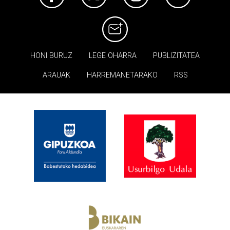
HONI BURUZ
LEGE OHARRA
PUBLIZITATEA
ARAUAK
HARREMANETARAKO
RSS