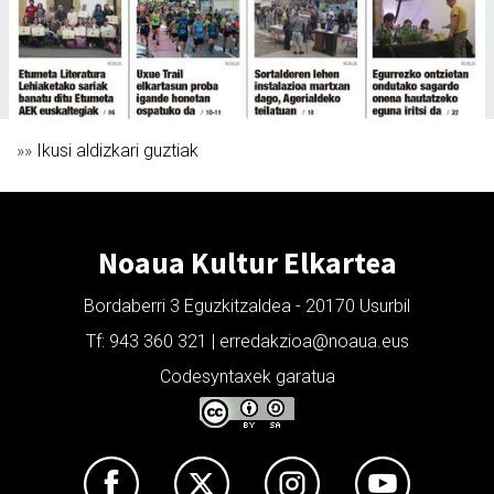
»»
Ikusi aldizkari guztiak
Noaua Kultur Elkartea
Bordaberri 3 Eguzkitzaldea - 20170 Usurbil
Tf: 943 360 321 | erredakzioa@noaua.eus
Codesyntaxek garatua