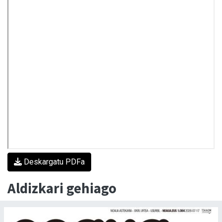
Deskargatu PDFa
Aldizkari gehiago