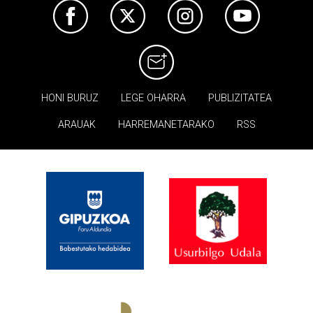
HONI BURUZ
LEGE OHARRA
PUBLIZITATEA
ARAUAK
HARREMANETARAKO
RSS