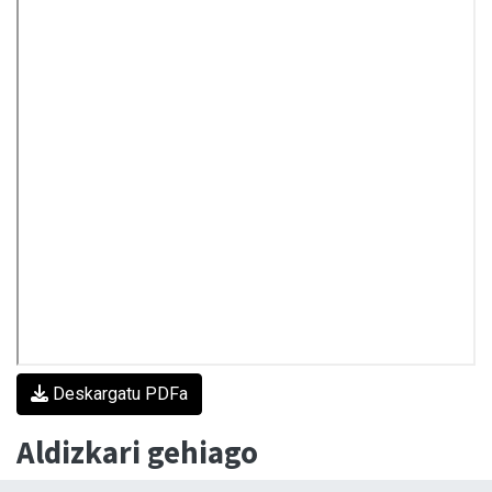
Deskargatu PDFa
Aldizkari gehiago