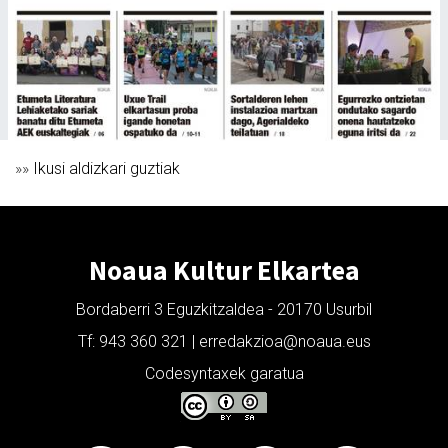
»»
Ikusi aldizkari guztiak
Noaua Kultur Elkartea
Bordaberri 3 Eguzkitzaldea - 20170 Usurbil
Tf: 943 360 321 | erredakzioa@noaua.eus
Codesyntaxek garatua