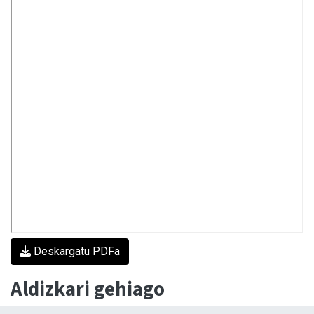
Deskargatu PDFa
Aldizkari gehiago