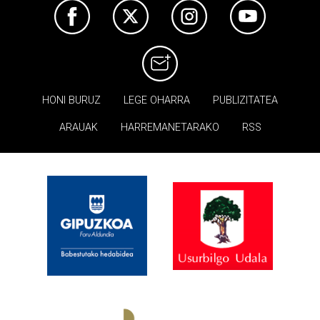
HONI BURUZ
LEGE OHARRA
PUBLIZITATEA
ARAUAK
HARREMANETARAKO
RSS