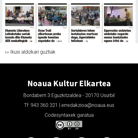
»»
Ikusi aldizkari guztiak
Noaua Kultur Elkartea
Bordaberri 3 Eguzkitzaldea - 20170 Usurbil
Tf: 943 360 321 | erredakzioa@noaua.eus
Codesyntaxek garatua