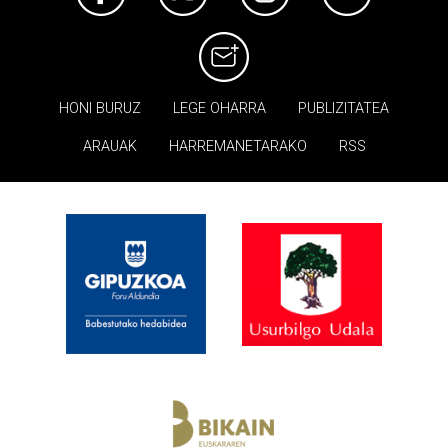
HONI BURUZ
LEGE OHARRA
PUBLIZITATEA
ARAUAK
HARREMANETARAKO
RSS