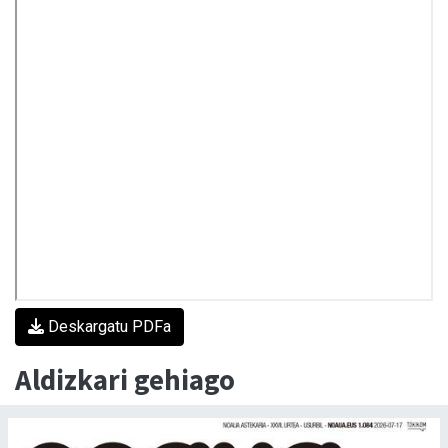
Deskargatu PDFa
Aldizkari gehiago