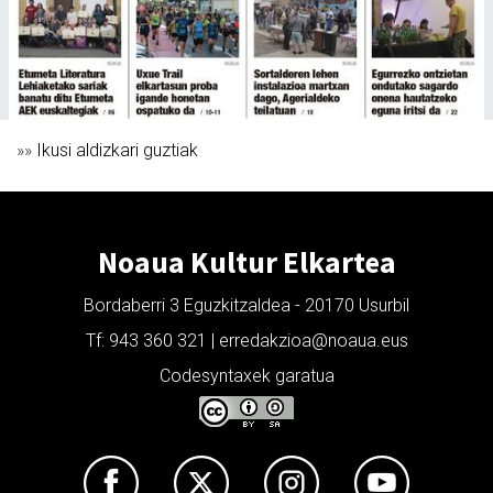
»»
Ikusi aldizkari guztiak
Noaua Kultur Elkartea
Bordaberri 3 Eguzkitzaldea - 20170 Usurbil
Tf: 943 360 321 | erredakzioa@noaua.eus
Codesyntaxek garatua