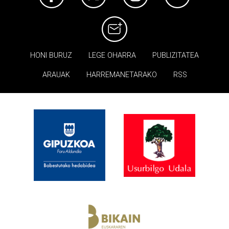
HONI BURUZ
LEGE OHARRA
PUBLIZITATEA
ARAUAK
HARREMANETARAKO
RSS