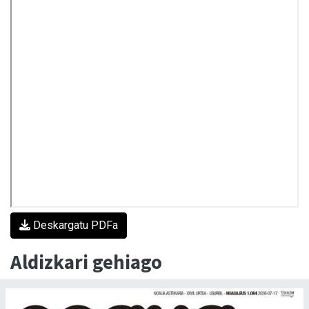
Deskargatu PDFa
Aldizkari gehiago