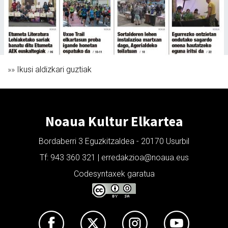
»»
Ikusi aldizkari guztiak
Noaua Kultur Elkartea
Bordaberri 3 Eguzkitzaldea - 20170 Usurbil
Tf: 943 360 321 | erredakzioa@noaua.eus
Codesyntaxek garatua