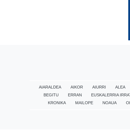
AIARALDEA
AIKOR
AIURRI
ALEA
BEGITU
ERRAN
EUSKALERRIA IRRA
KRONIKA
MAILOPE
NOAUA
O