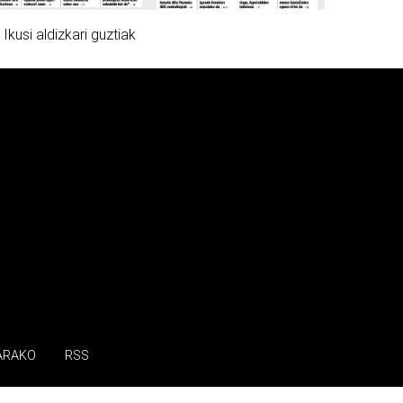
»
Ikusi aldizkari guztiak
ARAKO
RSS