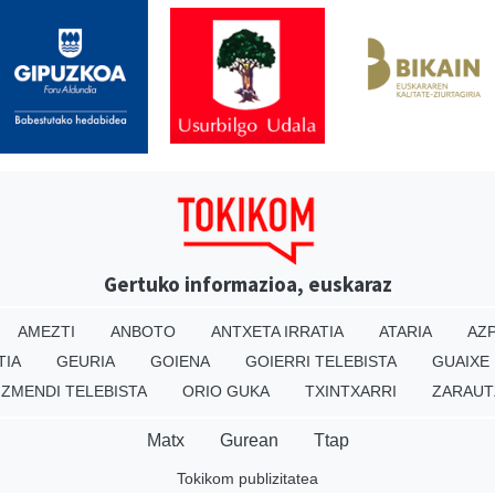
Gertuko informazioa, euskaraz
AMEZTI
ANBOTO
ANTXETA IRRATIA
ATARIA
AZP
TIA
GEURIA
GOIENA
GOIERRI TELEBISTA
GUAIXE
IZMENDI TELEBISTA
ORIO GUKA
TXINTXARRI
ZARAUT
Matx
Gurean
Ttap
Tokikom publizitatea