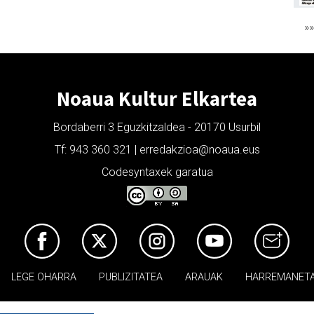
»
Noaua Kultur Elkartea
Bordaberri 3 Eguzkitzaldea - 20170 Usurbil
Tf: 943 360 321 | erredakzioa@noaua.eus
Codesyntaxek garatua
LEGE OHARRA
PUBLIZITATEA
ARAUAK
HARREMANET