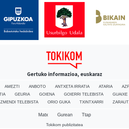
Gertuko informazioa, euskaraz
AMEZTI
ANBOTO
ANTXETA IRRATIA
ATARIA
AZP
TIA
GEURIA
GOIENA
GOIERRI TELEBISTA
GUAIXE
IZMENDI TELEBISTA
ORIO GUKA
TXINTXARRI
ZARAUT
Matx
Gurean
Ttap
Tokikom publizitatea