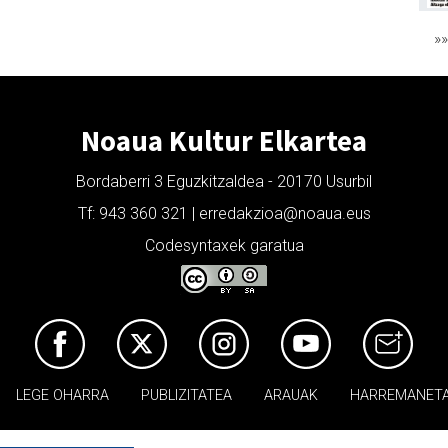
»
Noaua Kultur Elkartea
Bordaberri 3 Eguzkitzaldea - 20170 Usurbil
Tf: 943 360 321 | erredakzioa@noaua.eus
Codesyntaxek garatua
LEGE OHARRA
PUBLIZITATEA
ARAUAK
HARREMANET