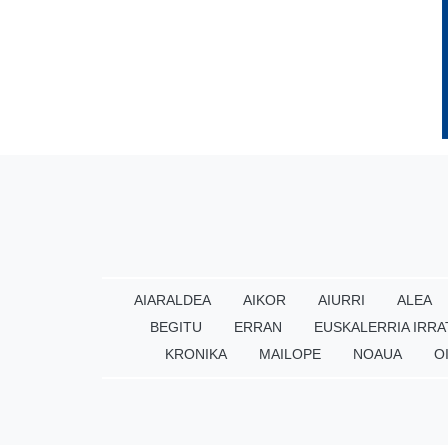
AIARALDEA
AIKOR
AIURRI
ALEA
BEGITU
ERRAN
EUSKALERRIA IRRA
KRONIKA
MAILOPE
NOAUA
O