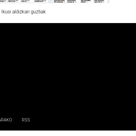
»
Ikusi aldizkari guztiak
ARAKO
RSS