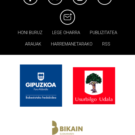
HONI BURUZ
LEGE OHARRA
PUBLIZITATEA
ARAUAK
HARREMANETARAKO
RSS