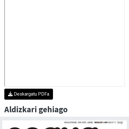
Deskargatu PDFa
Aldizkari gehiago