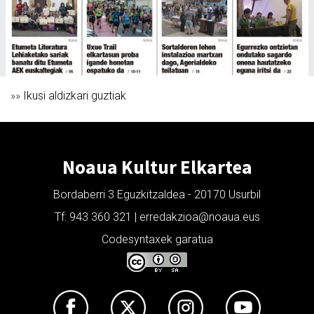
»»
Ikusi aldizkari guztiak
Noaua Kultur Elkartea
Bordaberri 3 Eguzkitzaldea - 20170 Usurbil
Tf: 943 360 321 | erredakzioa@noaua.eus
Codesyntaxek garatua