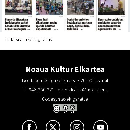
»»
Ikusi aldizkari guztiak
Noaua Kultur Elkartea
Bordaberri 3 Eguzkitzaldea - 20170 Usurbil
Tf: 943 360 321 | erredakzioa@noaua.eus
Codesyntaxek garatua