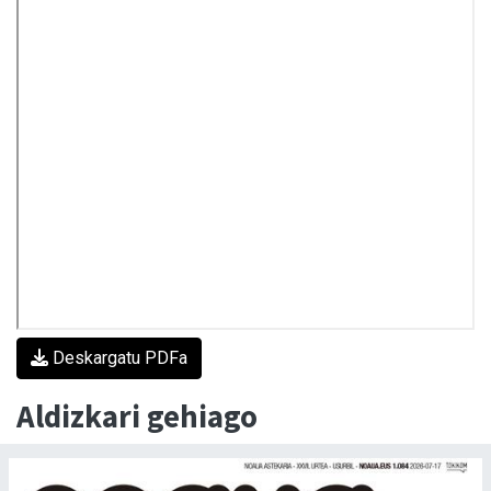
Deskargatu PDFa
Aldizkari gehiago