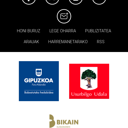
HONI BURUZ
LEGE OHARRA
PUBLIZITATEA
ARAUAK
HARREMANETARAKO
RSS