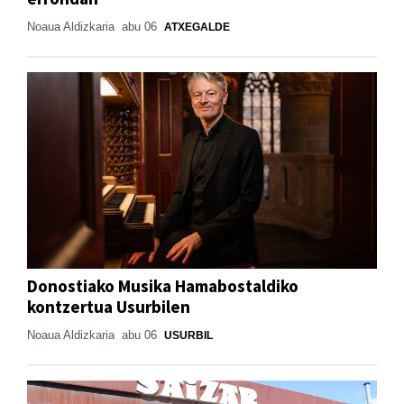
Noaua Aldizkaria
abu 06
ATXEGALDE
Donostiako Musika Hamabostaldiko
kontzertua Usurbilen
Noaua Aldizkaria
abu 06
USURBIL