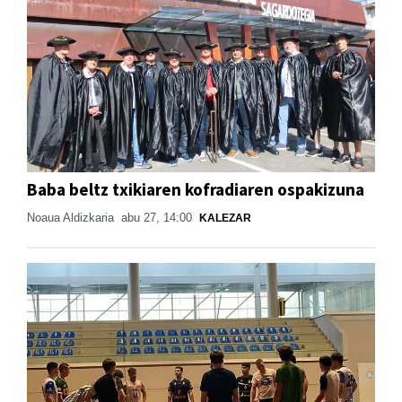
Baba beltz txikiaren kofradiaren ospakizuna
Noaua Aldizkaria
abu 27, 14:00
KALEZAR