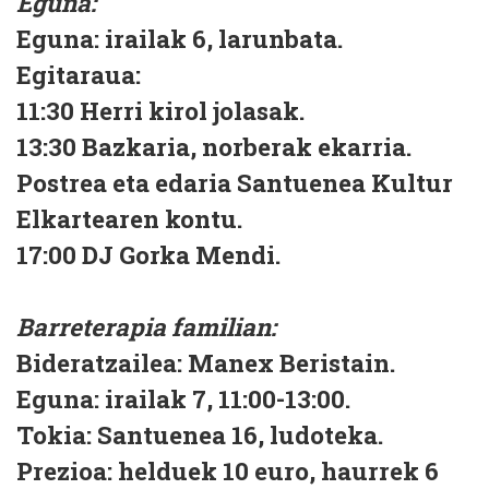
Eguna:
Eguna: irailak 6, larunbata.
Egitaraua:
11:30 Herri kirol jolasak.
13:30 Bazkaria, norberak ekarria.
Postrea eta edaria Santuenea Kultur
Elkartearen kontu.
17:00 DJ Gorka Mendi.
Barreterapia familian:
Bideratzailea: Manex Beristain.
Eguna: irailak 7, 11:00-13:00.
Tokia: Santuenea 16, ludoteka.
Prezioa: helduek 10 euro, haurrek 6