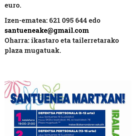
euro.
Izen-ematea: 621 095 644 edo
santueneake@gmail.com
Oharra: ikastaro eta tailerretarako
plaza mugatuak.