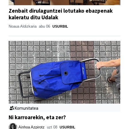
Zenbait dirulaguntzei lotutako ebazpenak
kaleratu ditu Udalak
Noaua Aldizkaria
abu 06
USURBIL
Komunitatea
Ni karroarekin, eta zer?
Ainhoa Azpirotz
uzt 08
USURBIL