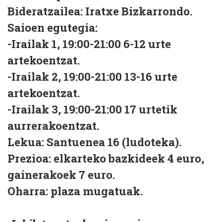
Bideratzailea: Iratxe Bizkarrondo.
Saioen egutegia:
-Irailak 1, 19:00-21:00 6-12 urte
artekoentzat.
-Irailak 2, 19:00-21:00 13-16 urte
artekoentzat.
-Irailak 3, 19:00-21:00 17 urtetik
aurrerakoentzat.
Lekua: Santuenea 16 (ludoteka).
Prezioa: elkarteko bazkideek 4 euro,
gainerakoek 7 euro.
Oharra: plaza mugatuak.