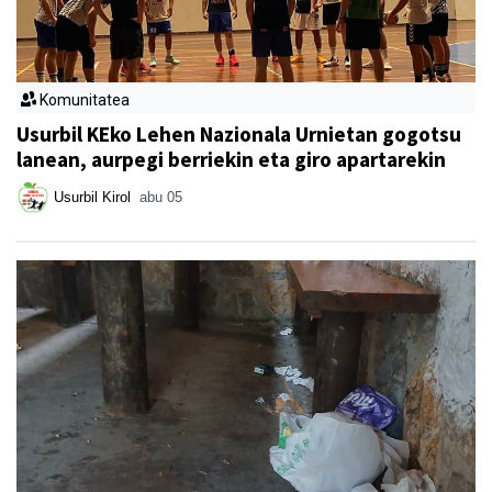
Komunitatea
Usurbil KEko Lehen Nazionala Urnietan gogotsu
lanean, aurpegi berriekin eta giro apartarekin
Usurbil Kirol
abu 05