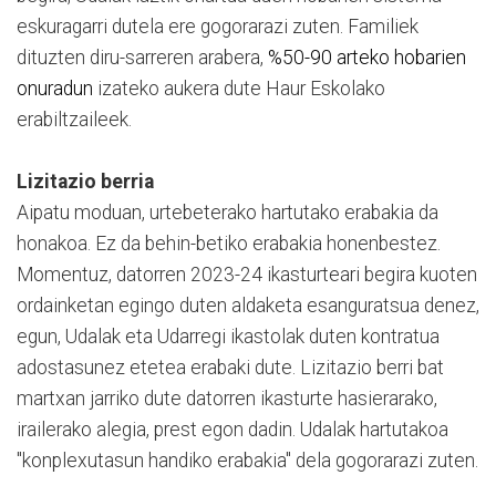
eskuragarri dutela ere gogorarazi zuten. Familiek
dituzten diru-sarreren arabera,
%50-90 arteko hobarien
onuradun
izateko aukera dute Haur Eskolako
erabiltzaileek.
Lizitazio berria
Aipatu moduan, urtebeterako hartutako erabakia da
honakoa. Ez da behin-betiko erabakia honenbestez.
Momentuz, datorren 2023-24 ikasturteari begira kuoten
ordainketan egingo duten aldaketa esanguratsua denez,
egun, Udalak eta Udarregi ikastolak duten kontratua
adostasunez etetea erabaki dute. Lizitazio berri bat
martxan jarriko dute datorren ikasturte hasierarako,
irailerako alegia, prest egon dadin. Udalak hartutakoa
"konplexutasun handiko erabakia" dela gogorarazi zuten.