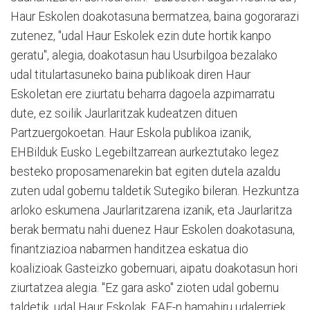
Haur Eskolen doakotasuna bermatzea, baina gogorarazi
zutenez, "udal Haur Eskolek ezin dute hortik kanpo
geratu", alegia, doakotasun hau Usurbilgoa bezalako
udal titulartasuneko baina publikoak diren Haur
Eskoletan ere ziurtatu beharra dagoela azpimarratu
dute, ez soilik Jaurlaritzak kudeatzen dituen
Partzuergokoetan. Haur Eskola publikoa izanik,
EHBilduk Eusko Legebiltzarrean aurkeztutako legez
besteko proposamenarekin bat egiten dutela azaldu
zuten udal gobernu taldetik Sutegiko bileran. Hezkuntza
arloko eskumena Jaurlaritzarena izanik, eta Jaurlaritza
berak bermatu nahi duenez Haur Eskolen doakotasuna,
finantziazioa nabarmen handitzea eskatua dio
koalizioak Gasteizko gobernuari, aipatu doakotasun hori
ziurtatzea alegia. "Ez gara asko" zioten udal gobernu
taldetik, udal Haur Eskolak. EAE-n hamahiru udalerriek