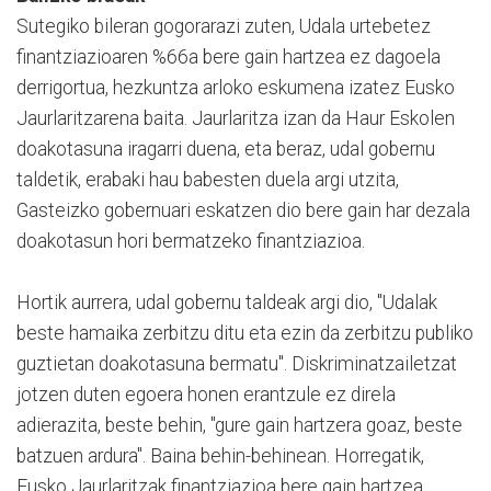
Sutegiko bileran gogorarazi zuten, Udala urtebetez
finantziazioaren %66a bere gain hartzea ez dagoela
derrigortua, hezkuntza arloko eskumena izatez Eusko
Jaurlaritzarena baita. Jaurlaritza izan da Haur Eskolen
doakotasuna iragarri duena, eta beraz, udal gobernu
taldetik, erabaki hau babesten duela argi utzita,
Gasteizko gobernuari eskatzen dio bere gain har dezala
doakotasun hori bermatzeko finantziazioa.
Hortik aurrera, udal gobernu taldeak argi dio, "Udalak
beste hamaika zerbitzu ditu eta ezin da zerbitzu publiko
guztietan doakotasuna bermatu". Diskriminatzailetzat
jotzen duten egoera honen erantzule ez direla
adierazita, beste behin, "gure gain hartzera goaz, beste
batzuen ardura". Baina behin-behinean. Horregatik,
Eusko Jaurlaritzak finantziazioa bere gain hartzea