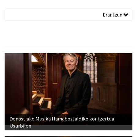
Erantzun
Donostiako Musika Hamabostaldiko kontzertua
Usurbilen