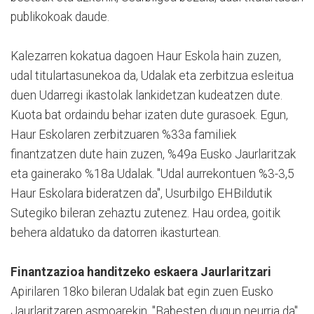
publikokoak daude.
Kalezarren kokatua dagoen Haur Eskola hain zuzen,
udal titulartasunekoa da, Udalak eta zerbitzua esleitua
duen Udarregi ikastolak lankidetzan kudeatzen dute.
Kuota bat ordaindu behar izaten dute gurasoek. Egun,
Haur Eskolaren zerbitzuaren %33a familiek
finantzatzen dute hain zuzen, %49a Eusko Jaurlaritzak
eta gainerako %18a Udalak. "Udal aurrekontuen %3-3,5
Haur Eskolara bideratzen da", Usurbilgo EHBildutik
Sutegiko bileran zehaztu zutenez. Hau ordea, goitik
behera aldatuko da datorren ikasturtean.
Finantzazioa handitzeko eskaera Jaurlaritzari
Apirilaren 18ko bileran Udalak bat egin zuen Eusko
Jaurlaritzaren asmoarekin. "Babesten dugun neurria da",