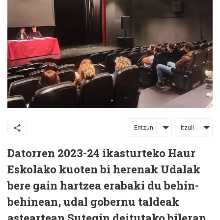
Entzun
Itzuli
Datorren 2023-24 ikasturteko Haur
Eskolako kuoten bi herenak Udalak
bere gain hartzea erabaki du behin-
behinean, udal gobernu taldeak
asteartean Sutegin deitutako bileran