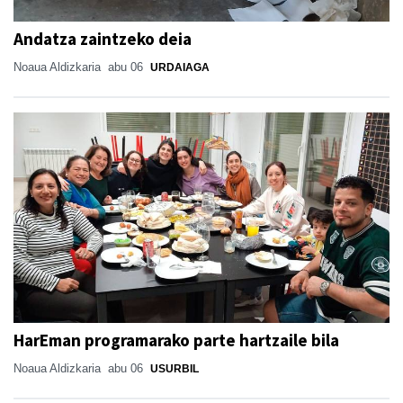
Andatza zaintzeko deia
Noaua Aldizkaria
abu 06
URDAIAGA
HarEman programarako parte hartzaile bila
Noaua Aldizkaria
abu 06
USURBIL