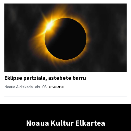
Eklipse partziala, astebete barru
Noaua Aldizkaria
abu 06
USURBIL
Noaua Kultur Elkartea