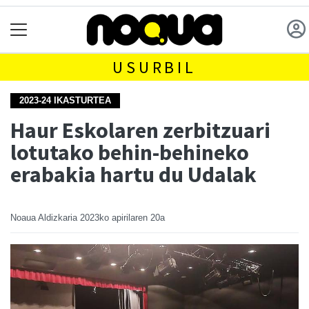
USURBIL
2023-24 IKASTURTEA
Haur Eskolaren zerbitzuari
lotutako behin-behineko
erabakia hartu du Udalak
Noaua Aldizkaria
2023ko apirilaren 20a