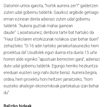
Datorren urtea igarota, "hortik aurrera zer?" galdetzen
zuten udal gobernu taldetik. Gaurkoz argibide gehiago
eman ezinean direla adierazi zuten udal gobernu
taldetik. "Aukera guztiak mahai gainean
daude". Lasaitasunez, denbora tarte bat hartuko da
"Haur Eskolaren etorkizunak nolakoa izan behar duen"
zehazteko. "0-16 adin tarteko jarraikortasunezko herri
proiektua da" Usurbilek egun duena eta duela 15 urte
horren alde eginiko "apustuan berresten gara", adierazi
dute udal gobernu taldetik. Egungo herriko hezkuntza
ereduari eusten segi nahi diote beraz. Aurrera begira,
ordea, herri proiektu honi heltzen jarraitzeko, "horri
eusteko ahalegin ekonomikoak partekatua izan behar
du".
Balizko bideak