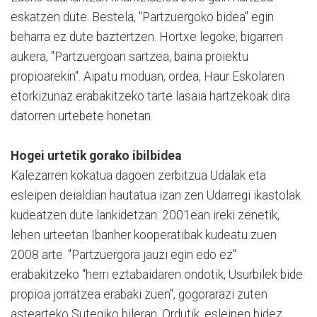
eskatzen dute. Bestela, "Partzuergoko bidea" egin
beharra ez dute baztertzen. Hortxe legoke, bigarren
aukera, "Partzuergoan sartzea, baina proiektu
propioarekin". Aipatu moduan, ordea, Haur Eskolaren
etorkizunaz erabakitzeko tarte lasaia hartzekoak dira
datorren urtebete honetan.
Hogei urtetik gorako ibilbidea
Kalezarren kokatua dagoen zerbitzua Udalak eta
esleipen deialdian hautatua izan zen Udarregi ikastolak
kudeatzen dute lankidetzan. 2001ean ireki zenetik,
lehen urteetan Ibanher kooperatibak kudeatu zuen
2008 arte. "Partzuergora jauzi egin edo ez"
erabakitzeko "herri eztabaidaren ondotik, Usurbilek bide
propioa jorratzea erabaki zuen", gogorarazi zuten
astearteko Sutegiko bileran. Ordutik, esleipen bidez