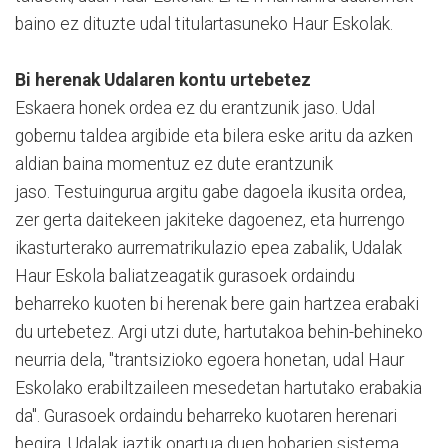
baino ez dituzte udal titulartasuneko Haur Eskolak.
Bi herenak Udalaren kontu urtebetez
Eskaera honek ordea ez du erantzunik jaso. Udal
gobernu taldea argibide eta bilera eske aritu da azken
aldian baina momentuz ez dute erantzunik
jaso. Testuingurua argitu gabe dagoela ikusita ordea,
zer gerta daitekeen jakiteke dagoenez, eta hurrengo
ikasturterako aurrematrikulazio epea zabalik, Udalak
Haur Eskola baliatzeagatik gurasoek ordaindu
beharreko kuoten bi herenak bere gain hartzea erabaki
du urtebetez. Argi utzi dute, hartutakoa behin-behineko
neurria dela, "trantsizioko egoera honetan, udal Haur
Eskolako erabiltzaileen mesedetan hartutako erabakia
da". Gurasoek ordaindu beharreko kuotaren herenari
begira, Udalak iaztik onartua duen hobarien sistema