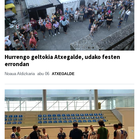
Hurrengo geltokia Atxegalde, udako festen
errondan
Noaua Aldizkaria
abu 06
ATXEGALDE