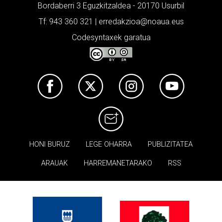
Bordaberri 3 Eguzkitzaldea - 20170 Usurbil
Tf: 943 360 321 | erredakzioa@noaua.eus
Codesyntaxek garatua
HONI BURUZ
LEGE OHARRA
PUBLIZITATEA
ARAUAK
HARREMANETARAKO
RSS