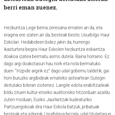
berri eman zuenez.
Hezkuntza Lege berria zeresana ematen ari da, eta
eragina ere izaten ari da, besteak beste, Usurbilgo Haur
Eskolan. Hedabideen bidez jakin da, hurrengo
ikasturtera begira Haur Eskolen hezkuntza eskaintza
doakoa izatea bermatu asmo dutela. Baina horraino. Ez
dago argi doakotasun hau nork eta nola bermatuko
duen. "Irizpide argirik ez" dago udal gobernu taldetik, gai
honi buruzko argibideak emateko asteartean Sutegin
deitutako bileran ziotenez. Langile edota erabiltzaileak
bildu zituen kultur-etxeko auditorioko hitzorduan azaldu
zuten moduan, Eusko Jaurlaritzak kudeaturiko
Partzuergokoak dira Haur Eskola batzuk, pribatuak
besteak eta azkenik, Usurbilgoa bezala, udal titulartasun