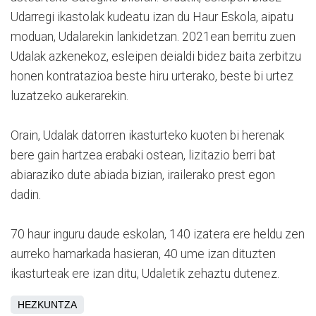
Udarregi ikastolak kudeatu izan du Haur Eskola, aipatu
moduan, Udalarekin lankidetzan. 2021ean berritu zuen
Udalak azkenekoz, esleipen deialdi bidez baita zerbitzu
honen kontratazioa beste hiru urterako, beste bi urtez
luzatzeko aukerarekin.
Orain, Udalak datorren ikasturteko kuoten bi herenak
bere gain hartzea erabaki ostean, lizitazio berri bat
abiaraziko dute abiada bizian, irailerako prest egon
dadin.
70 haur inguru daude eskolan, 140 izatera ere heldu zen
aurreko hamarkada hasieran, 40 ume izan dituzten
ikasturteak ere izan ditu, Udaletik zehaztu dutenez.
HEZKUNTZA