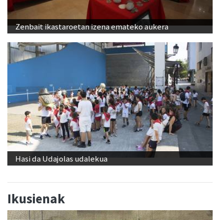
Zenbait ikastaroetan izena emateko aukera
Hasi da Udajolas udalekua
Ikusienak