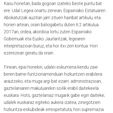
Kasu honetan, bada gogoan izateko beste puntu bat
ere. Udal Legea onartu zenean, Espainiako Estatuaren
Abokatutzak auzitan jarri zituen hainbat artikulu, eta
horien artean, orain baliogabetu duten 6.2 artikulua.
2017an, ordea, akordioa lortu zuten Espainiako
Gobernuak eta Eusko Jaurlaritzak, legearen
interpretazioari buruz, eta hor itxi zen kontua. Hori
ezerezean geratu da orain.
Finean, epai honekin, udalei eskumena kendu zaie
beren barne-funtzionamenduan hizkuntzen erabilera
arautzeko, eta muga argi bat ezarri: administrazioan,
gaztelaniaren makuluarekin soilik erabil daitekeela
euskara. Hots, gaztelaniaz mugarik gabe egin daiteke;
udalek euskaraz egiteko aukera izatea, zinegotzien
hizkuntza-eskubideak errespetatuta, hori supremazia