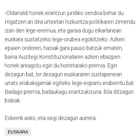
-Oldarraldi honek erantzun juridiko sendoa behar du.
Higatzen ari dira urteetan hizkuntza-politikaren zimendu
izan den lege-eremua, eta garaia dugu elkarlanean
euskara sustatzeko lege-orubea egokitzeko. Azken
epaien ondoren, hasiak gara pauso batzuk ematen,
baina Auzitegi Konstituzionalaren azken ebazpen
honek areagotu egin du horretarako premia. Egin
dezagun bat, lor dezagun euskararen sustapenean
urrats erabakigarriak egiteko lege-esparru eraberritu bat.
Badago premia, badaukagu erantzukizuna. Bila ditzagun
bideak.
Eskerrik asko, eta segi dezagun aurrera.
EUSKARA