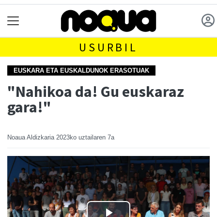
USURBIL
EUSKARA ETA EUSKALDUNOK ERASOTUAK
"Nahikoa da! Gu euskaraz
gara!"
Noaua Aldizkaria
2023ko uztailaren 7a