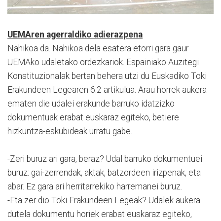
UEMAren agerraldiko adierazpena
Nahikoa da. Nahikoa dela esatera etorri gara gaur
UEMAko udaletako ordezkariok. Espainiako Auzitegi
Konstituzionalak bertan behera utzi du Euskadiko Toki
Erakundeen Legearen 6.2 artikulua. Arau horrek aukera
ematen die udalei erakunde barruko idatzizko
dokumentuak erabat euskaraz egiteko, betiere
hizkuntza-eskubideak urratu gabe.
-Zeri buruz ari gara, beraz? Udal barruko dokumentuei
buruz: gai-zerrendak, aktak, batzordeen irizpenak, eta
abar. Ez gara ari herritarrekiko harremanei buruz.
-Eta zer dio Toki Erakundeen Legeak? Udalek aukera
dutela dokumentu horiek erabat euskaraz egiteko,