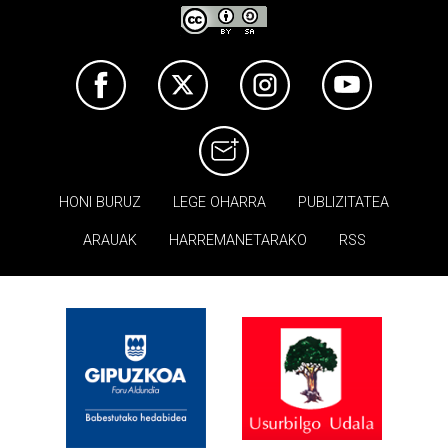
HONI BURUZ
LEGE OHARRA
PUBLIZITATEA
ARAUAK
HARREMANETARAKO
RSS