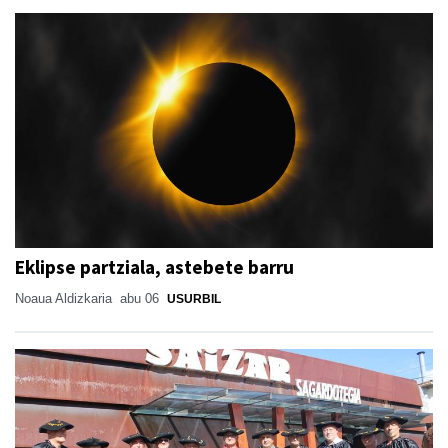
Eklipse partziala, astebete barru
Noaua Aldizkaria
abu 06
USURBIL