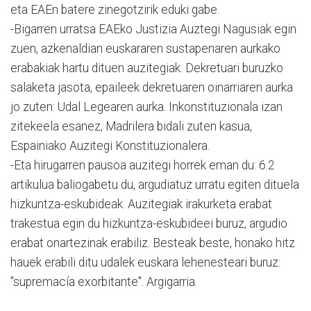
eta EAEn batere zinegotzirik eduki gabe.
-Bigarren urratsa EAEko Justizia Auztegi Nagusiak egin
zuen, azkenaldian euskararen sustapenaren aurkako
erabakiak hartu dituen auzitegiak. Dekretuari buruzko
salaketa jasota, epaileek dekretuaren oinarriaren aurka
jo zuten: Udal Legearen aurka. Inkonstituzionala izan
zitekeela esanez, Madrilera bidali zuten kasua,
Espainiako Auzitegi Konstituzionalera.
-Eta hirugarren pausoa auzitegi horrek eman du: 6.2
artikulua baliogabetu du, argudiatuz urratu egiten dituela
hizkuntza-eskubideak. Auzitegiak irakurketa erabat
trakestua egin du hizkuntza-eskubideei buruz, argudio
erabat onartezinak erabiliz. Besteak beste, honako hitz
hauek erabili ditu udalek euskara lehenesteari buruz:
"supremacía exorbitante". Argigarria.