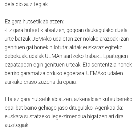
dela dio auzitegiak.
Ez gara hutsetik abiatzen:
-Ez gara hutsetik abiatzen, gogoan daukagulako duela
urte batzuk UEMAko udaletan zer-nolako arazoak izan
genituen gai honekin lotuta: aktak euskaraz egiteko
debekuak, udalak UEMAn sartzeko trabak... Epaitegien
ezpatapean egin genituen urteak. Eta sententzia honek
berriro garamatza orduko egoerara. UEMAko udalen
aurkako eraso zuzena da epaia.
Eta ez gara hutsetik abiatzen, azkenaldian kutsu bereko
epai bat baino gehiago jaso ditugulako. Agerikoa da:
euskara sustatzeko lege-zimendua higatzen ari dira
auzitegiak.