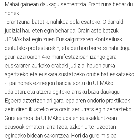
Mahai gainean daukagu sententzia. Erantzuna behar du
honek:
-Erantzuna, batetik, nahikoa dela esateko: Oldarraldi
judizial hau eten egin behar da. Orain aste batzuk,
UEMAk bat egin zuen Euskalgintzaren Kontseiluak
deitutako protestarekin, eta dei hori berretsi nahi dugu
gaur: azaroaren 4ko manifestazioan izango gara,
euskararen aurkako erabaki judizial hauen aurka
agertzeko eta euskara sustatzeko orube bat eskatzeko.
-Epai honek ezinegon handia sortu du UEMAko
udaletan, eta atzera egiteko arrisku bizia daukagu.
Egoera aztertzen ari gara, epaiaren ondorio praktikoak
zein diren ikusteko eta orain zer urrats egin zehazteko.
Gure asmoa da UEMAko udalen euskalduntzean
pausoak ematen jarraitzea, azken urte luzeetan
egindako bidean sakontzea. Hori da gure misioa.