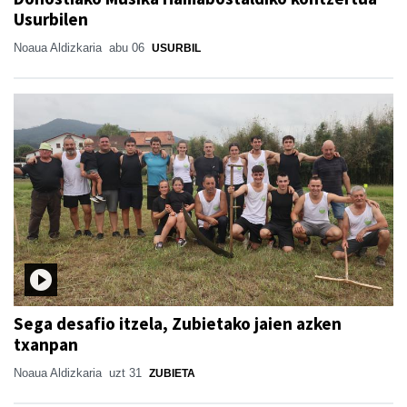
Usurbilen
Noaua Aldizkaria
abu 06
USURBIL
Sega desafio itzela, Zubietako jaien azken
txanpan
Noaua Aldizkaria
uzt 31
ZUBIETA