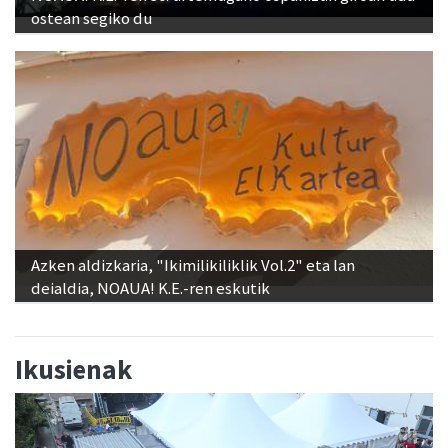
ostean segiko du
Azken aldizkaria, "Ikimilikiliklik Vol.2" eta lan
deialdia, NOAUA! K.E.-ren eskutik
Ikusienak