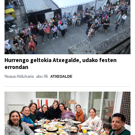
Hurrengo geltokia Atxegalde, udako festen
errondan
Noaua Aldizkaria
abu 06
ATXEGALDE