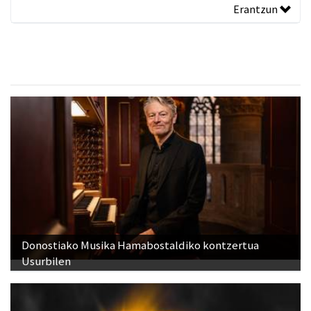
Erantzun
Donostiako Musika Hamabostaldiko kontzertua
Usurbilen