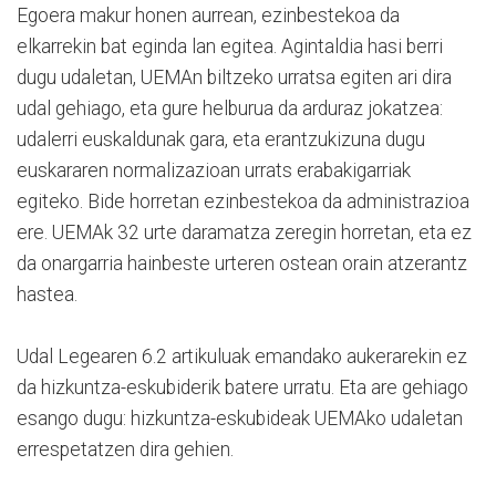
Egoera makur honen aurrean, ezinbestekoa da
elkarrekin bat eginda lan egitea. Agintaldia hasi berri
dugu udaletan, UEMAn biltzeko urratsa egiten ari dira
udal gehiago, eta gure helburua da arduraz jokatzea:
udalerri euskaldunak gara, eta erantzukizuna dugu
euskararen normalizazioan urrats erabakigarriak
egiteko. Bide horretan ezinbestekoa da administrazioa
ere. UEMAk 32 urte daramatza zeregin horretan, eta ez
da onargarria hainbeste urteren ostean orain atzerantz
hastea.
Udal Legearen 6.2 artikuluak emandako aukerarekin ez
da hizkuntza-eskubiderik batere urratu. Eta are gehiago
esango dugu: hizkuntza-eskubideak UEMAko udaletan
errespetatzen dira gehien.