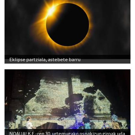
Eklipse partziala, astebete barru
NOAUA! K.E.-ren 30. urtemugako ospakizun giroak uda