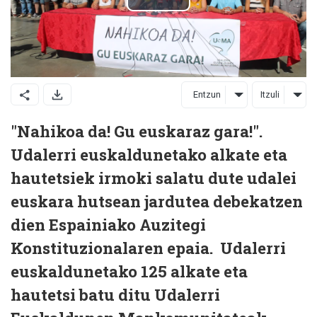
Entzun
Itzuli
"Nahikoa da! Gu euskaraz gara!".
Udalerri euskaldunetako alkate eta
hautetsiek irmoki salatu dute udalei
euskara hutsean jardutea debekatzen
dien Espainiako Auzitegi
Konstituzionalaren epaia. Udalerri
euskaldunetako 125 alkate eta
hautetsi batu ditu Udalerri