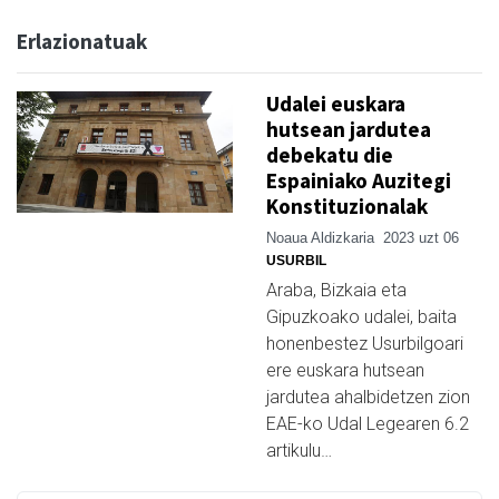
Erlazionatuak
Udalei euskara
hutsean jardutea
debekatu die
Espainiako Auzitegi
Konstituzionalak
Noaua Aldizkaria
2023 uzt 06
USURBIL
Araba, Bizkaia eta
Gipuzkoako udalei, baita
honenbestez Usurbilgoari
ere euskara hutsean
jardutea ahalbidetzen zion
EAE-ko Udal Legearen 6.2
artikulu…