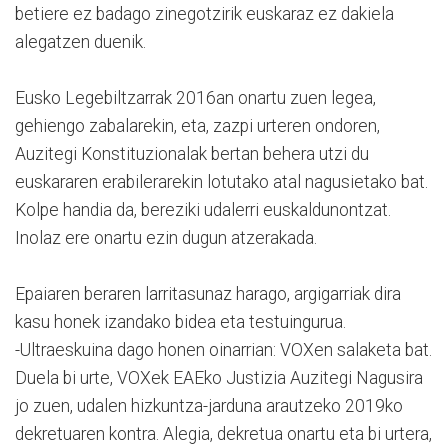
betiere ez badago zinegotzirik euskaraz ez dakiela
alegatzen duenik.
Eusko Legebiltzarrak 2016an onartu zuen legea,
gehiengo zabalarekin, eta, zazpi urteren ondoren,
Auzitegi Konstituzionalak bertan behera utzi du
euskararen erabilerarekin lotutako atal nagusietako bat.
Kolpe handia da, bereziki udalerri euskaldunontzat.
Inolaz ere onartu ezin dugun atzerakada.
Epaiaren beraren larritasunaz harago, argigarriak dira
kasu honek izandako bidea eta testuingurua.
-Ultraeskuina dago honen oinarrian: VOXen salaketa bat.
Duela bi urte, VOXek EAEko Justizia Auzitegi Nagusira
jo zuen, udalen hizkuntza-jarduna arautzeko 2019ko
dekretuaren kontra. Alegia, dekretua onartu eta bi urtera,