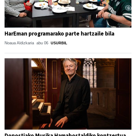
HarEman programarako parte hartzaile bila
Noaua Aldizkaria
abu 06
USURBIL
Donostiako Musika Hamabostaldiko kontzertua