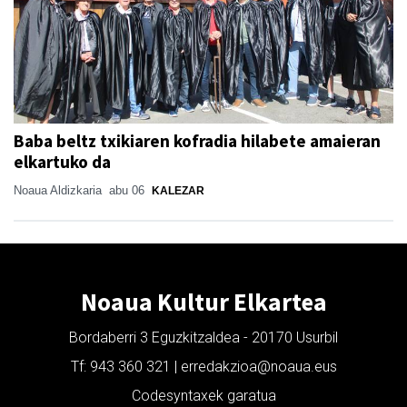
Baba beltz txikiaren kofradia hilabete amaieran
elkartuko da
Noaua Aldizkaria
abu 06
KALEZAR
Noaua Kultur Elkartea
Bordaberri 3 Eguzkitzaldea - 20170 Usurbil
Tf: 943 360 321 | erredakzioa@noaua.eus
Codesyntaxek garatua