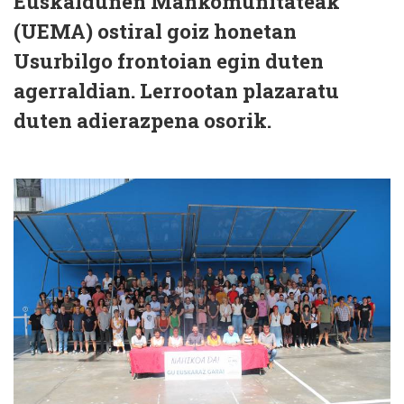
Euskaldunen Mankomunitateak
(UEMA) ostiral goiz honetan
Usurbilgo frontoian egin duten
agerraldian. Lerrootan plazaratu
duten adierazpena osorik.