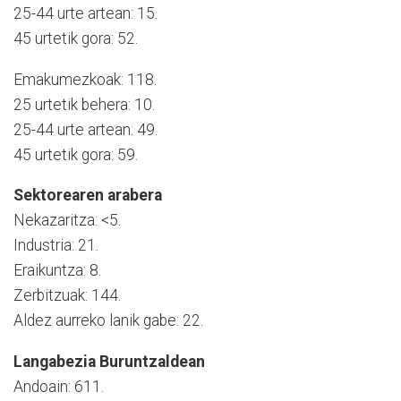
25-44 urte artean: 15.
45 urtetik gora: 52.
Emakumezkoak: 118.
25 urtetik behera: 10.
25-44 urte artean: 49.
45 urtetik gora: 59.
Sektorearen arabera
Nekazaritza: <5.
Industria: 21.
Eraikuntza: 8.
Zerbitzuak: 144.
Aldez aurreko lanik gabe: 22.
Langabezia Buruntzaldean
Andoain: 611.