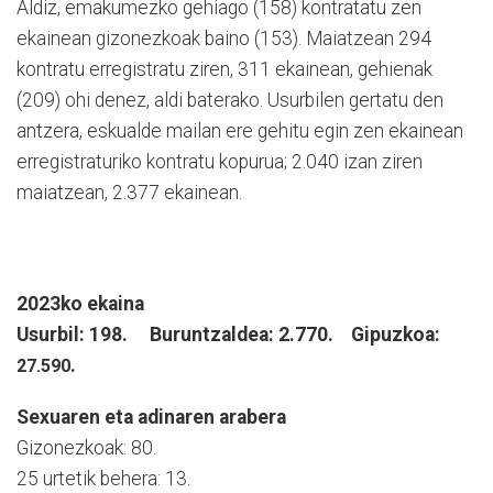
Aldiz, emakumezko gehiago (158) kontratatu zen
ekainean gizonezkoak baino (153). Maiatzean 294
kontratu erregistratu ziren, 311 ekainean, gehienak
(209) ohi denez, aldi baterako. Usurbilen gertatu den
antzera, eskualde mailan ere gehitu egin zen ekainean
erregistraturiko kontratu kopurua; 2.040 izan ziren
maiatzean, 2.377 ekainean.
2023ko ekaina
Usurbil: 198. Buruntzaldea: 2.770. Gipuzkoa:
.
27.590
Sexuaren eta adinaren arabera
Gizonezkoak: 80.
25 urtetik behera: 13.