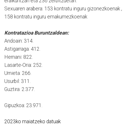
eraikuntzan eta 236 zerbitzuetan.
Sexuaren arabera: 153 kontratu inguru gizonezkoenak ,
158 kontratu inguru emakumezkoenak
Kontratazioa Buruntzaldean:
Andoain: 314.
Astigarraga: 412.
Hernani: 822.
Lasarte-Oria: 252.
Urnieta: 266.
Usurbil: 311.
Guztira: 2.377.
Gipuzkoa: 23.971.
2023ko maiatzeko datuak