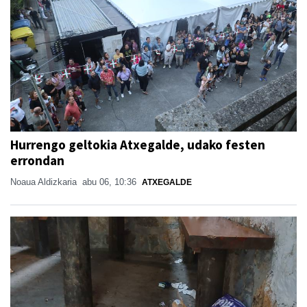
Hurrengo geltokia Atxegalde, udako festen
errondan
Noaua Aldizkaria
abu 06, 10:36
ATXEGALDE