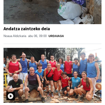
Andatza zaintzeko deia
Noaua Aldizkaria
abu 06, 09:00
URDAIAGA