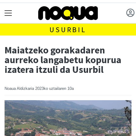
USURBIL
Maiatzeko gorakadaren
aurreko langabetu kopurua
izatera itzuli da Usurbil
Noaua Aldizkaria
2023ko uztailaren 10a