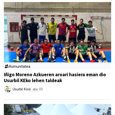
Komunitatea
Iñigo Moreno Azkueren aroari hasiera eman dio
Usurbil KEko lehen taldeak
Usurbil Kirol
abu 03