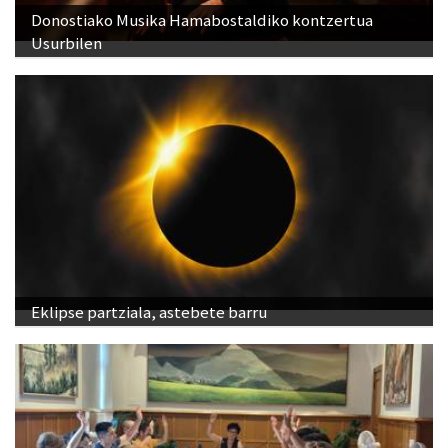
Donostiako Musika Hamabostaldiko kontzertua
Usurbilen
Eklipse partziala, astebete barru