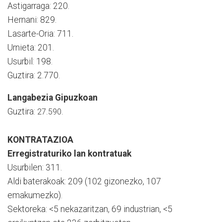
Astigarraga: 220.
Hernani: 829.
Lasarte-Oria: 711.
Urnieta: 201.
Usurbil: 198.
Guztira: 2.770.
Langabezia Gipuzkoan
Guztira:
27.590
.
KONTRATAZIOA
Erregistraturiko lan kontratuak
Usurbilen: 311.
Aldi baterakoak: 209 (102 gizonezko, 107
emakumezko).
Sektoreka: <5 nekazaritzan, 69 industrian, <5