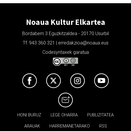
Noaua Kultur Elkartea
Bordaberri 3 Eguzkitzaldea - 20170 Usurbil
Tf: 943 360 321 | erredakzioa@noaua.eus
Codesyntaxek garatua
HONI BURUZ
LEGE OHARRA
PUBLIZITATEA
ARAUAK
HARREMANETARAKO
RSS