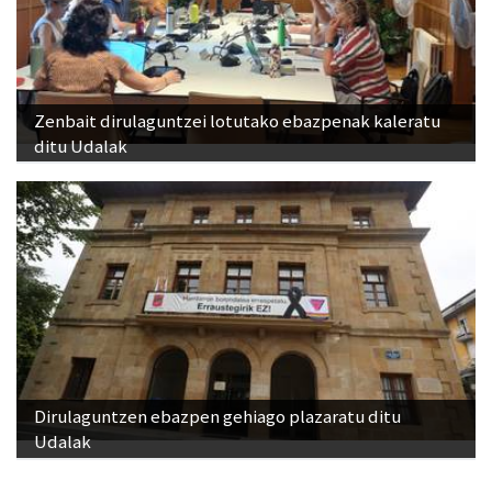
Zenbait dirulaguntzei lotutako ebazpenak kaleratu
ditu Udalak
Dirulaguntzen ebazpen gehiago plazaratu ditu
Udalak