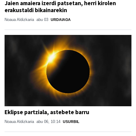
Jaien amaiera izerdi patsetan, herri kirolen
erakustaldi bikainarekin
Noaua Aldizkaria
abu 03
URDAIAGA
Eklipse partziala, astebete barru
Noaua Aldizkaria
abu 06, 10:14
USURBIL