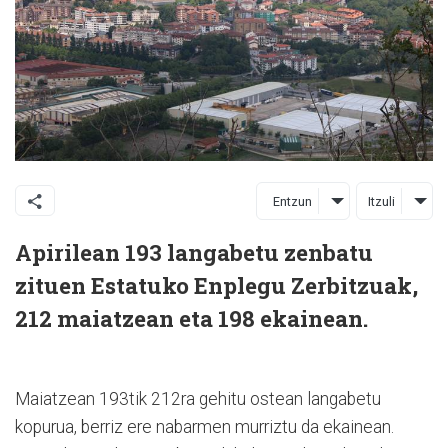
Entzun
Itzuli
Apirilean 193 langabetu zenbatu
zituen Estatuko Enplegu Zerbitzuak,
212 maiatzean eta 198 ekainean.
Maiatzean 193tik 212ra gehitu ostean langabetu
kopurua, berriz ere nabarmen murriztu da ekainean.