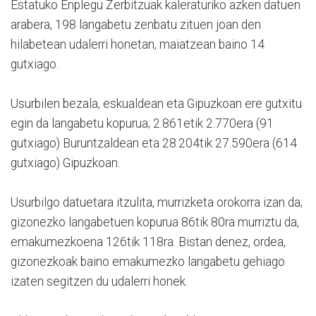
Estatuko Enplegu Zerbitzuak kaleraturiko azken datuen
arabera, 198 langabetu zenbatu zituen joan den
hilabetean udalerri honetan, maiatzean baino 14
gutxiago.
Usurbilen bezala, eskualdean eta Gipuzkoan ere gutxitu
egin da langabetu kopurua; 2.861etik 2.770era (91
gutxiago) Buruntzaldean eta 28.204tik 27.590era (614
gutxiago) Gipuzkoan.
Usurbilgo datuetara itzulita, murrizketa orokorra izan da;
gizonezko langabetuen kopurua 86tik 80ra murriztu da,
emakumezkoena 126tik 118ra. Bistan denez, ordea,
gizonezkoak baino emakumezko langabetu gehiago
izaten segitzen du udalerri honek.