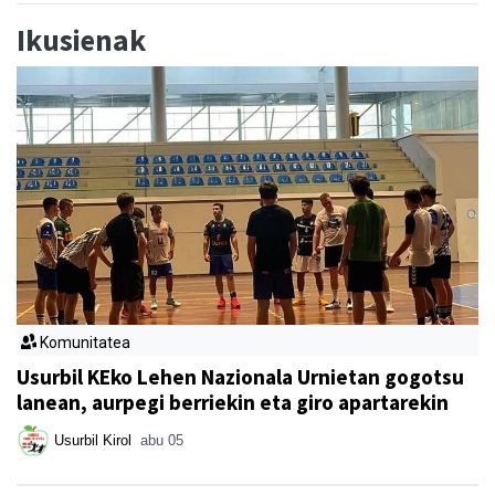
Ikusienak
Komunitatea
Usurbil KEko Lehen Nazionala Urnietan gogotsu
lanean, aurpegi berriekin eta giro apartarekin
Usurbil Kirol
abu 05