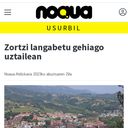
USURBIL
Zortzi langabetu gehiago
uztailean
Noaua Aldizkaria
2023ko abuztuaren 29a