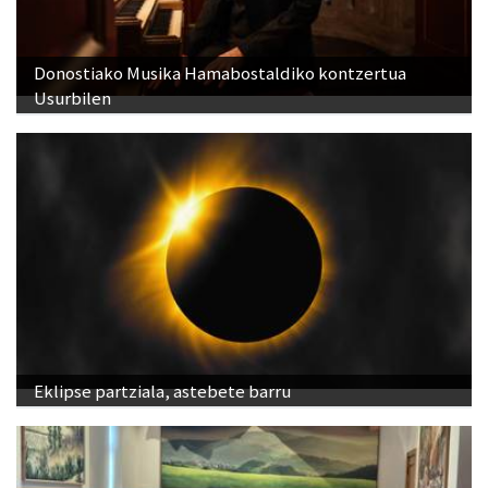
Donostiako Musika Hamabostaldiko kontzertua
Usurbilen
Eklipse partziala, astebete barru