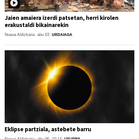
Jaien amaiera izerdi patsetan, herri kirolen
erakustaldi bikainarekin
Noaua Aldizkaria
abu 03
URDAIAGA
Eklipse partziala, astebete barru
Noaua Aldizkaria
abu 06, 10:14
USURBIL