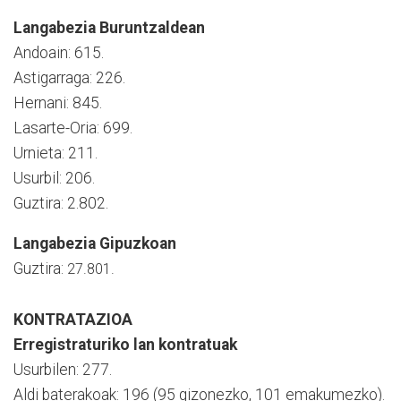
Langabezia Buruntzaldean
Andoain: 615.
Astigarraga: 226.
Hernani: 845.
Lasarte-Oria: 699.
Urnieta: 211.
Usurbil: 206.
Guztira: 2.802.
Langabezia Gipuzkoan
Guztira:
27.801
.
KONTRATAZIOA
Erregistraturiko lan kontratuak
Usurbilen: 277.
Aldi baterakoak: 196 (95 gizonezko, 101 emakumezko).