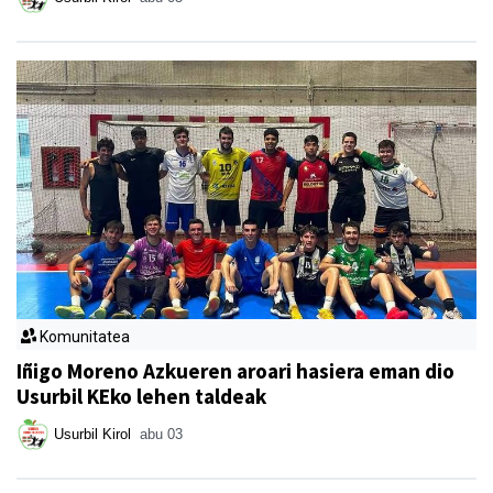
Komunitatea
Iñigo Moreno Azkueren aroari hasiera eman dio
Usurbil KEko lehen taldeak
Usurbil Kirol
abu 03