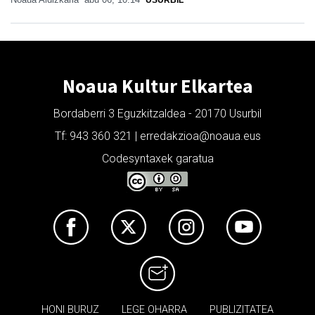
Noaua Kultur Elkartea
Bordaberri 3 Eguzkitzaldea - 20170 Usurbil
Tf: 943 360 321 | erredakzioa@noaua.eus
Codesyntaxek garatua
HONI BURUZ
LEGE OHARRA
PUBLIZITATEA