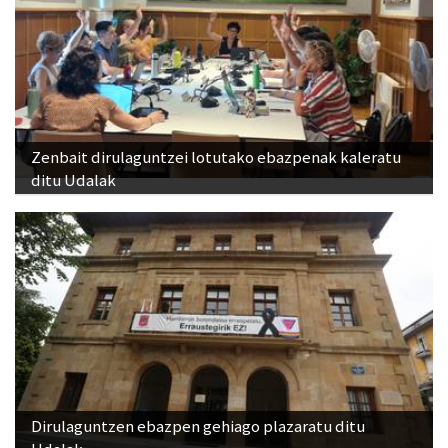
Zenbait dirulaguntzei lotutako ebazpenak kaleratu
ditu Udalak
Dirulaguntzen ebazpen gehiago plazaratu ditu