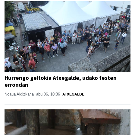
Hurrengo geltokia Atxegalde, udako festen
errondan
Noaua Aldizkaria
abu 06, 10:36
ATXEGALDE