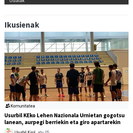
Udalak
Ikusienak
Komunitatea
Usurbil KEko Lehen Nazionala Urnietan gogotsu
lanean, aurpegi berriekin eta giro apartarekin
Usurbil Kirol
abu 05