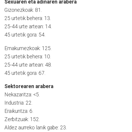
Sexuaren eta adinaren arabera
Gizonezkoak: 81.
25 urtetik behera: 13.
25-44 urte artean: 14.
45 urtetik gora: 54.
Emakumezkoak: 125.
25 urtetik behera: 10.
25-44 urte artean: 48.
45 urtetik gora: 67.
Sektorearen arabera
Nekazaritza: <5.
Industria: 22.
Eraikuntza: 6.
Zerbitzuak: 152.
Aldez aurreko lanik gabe: 23.