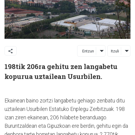
Entzun
Itzuli
198tik 206ra gehitu zen langabetu
kopurua uztailean Usurbilen.
Ekainean baino zortzi langabetu gehiago zenbatu ditu
uztailean Usurbilen Estatuko Enplegu Zerbitzuak. 198
izan ziren ekainean, 206 hilabete beranduago.
Buruntzaldean eta Gipuzkoan ere berdin, gehitu egin da
denbora tarte horretan langabetu kopurua; 2.770tik