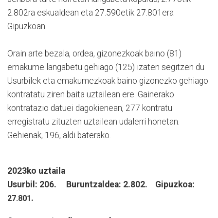
2.802ra eskualdean eta 27.590etik 27.801era
Gipuzkoan.
Orain arte bezala, ordea, gizonezkoak baino (81)
emakume langabetu gehiago (125) izaten segitzen du
Usurbilek eta emakumezkoak baino gizonezko gehiago
kontratatu ziren baita uztailean ere. Gainerako
kontratazio datuei dagokienean, 277 kontratu
erregistratu zituzten uztailean udalerri honetan.
Gehienak, 196, aldi baterako.
2023ko uztaila
Usurbil: 206. Buruntzaldea: 2.802. Gipuzkoa:
.
27.801