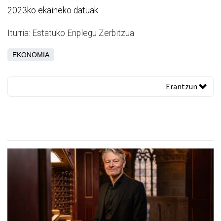
2023ko ekaineko datuak
Iturria: Estatuko Enplegu Zerbitzua.
EKONOMIA
Erantzun