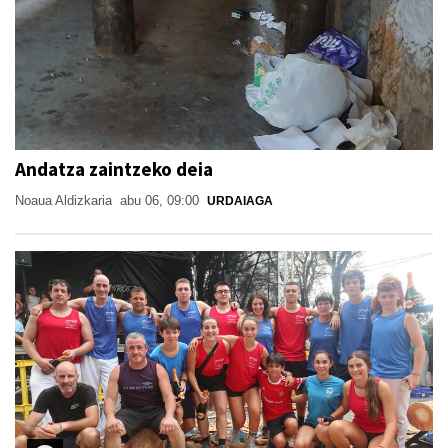
Andatza zaintzeko deia
Noaua Aldizkaria
abu 06, 09:00
URDAIAGA