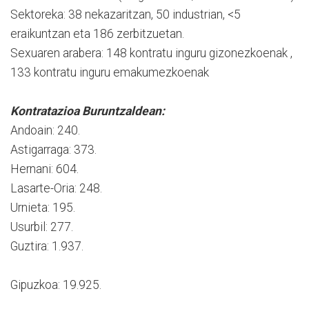
Sektoreka: 38 nekazaritzan, 50 industrian, <5
eraikuntzan eta 186 zerbitzuetan.
Sexuaren arabera: 148 kontratu inguru gizonezkoenak ,
133 kontratu inguru emakumezkoenak
Kontratazioa Buruntzaldean:
Andoain: 240.
Astigarraga: 373.
Hernani: 604.
Lasarte-Oria: 248.
Urnieta: 195.
Usurbil: 277.
Guztira: 1.937.
Gipuzkoa: 19.925.