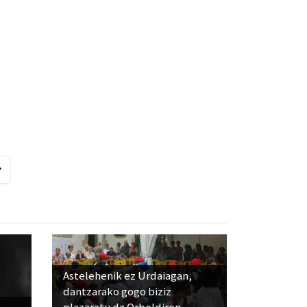
Astelehenik ez Urdaiagan,
dantzarako gogo biziz