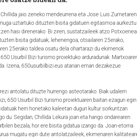
do Chillida jaio zeneko mendeurrena eta Jose Luis Zumetaren
emuga uztartuko dituzten bisita gidatuen egitasmoa aurkeztu
tzen hasi direnerako. Bi ziren, sustatzaileek atzo Potxoene
tuzten bisita gidatuak; lehenengoa, otsailaren 25erako,
aren 25erako taldea osatu dela ohartarazi du ekimenok
 650 Usurbil Bizi turismo proiektuko arduradunak. Martxoare
da. Izena, 650usurbilbizi.eus atarian eman dezakezue.
rezi antolatu dituzte hurrengo asteotarako. Biak udalerri
zi, 650 Usurbil Bizi turismo proiektuaren baitan ezagun egin
 gidatuak herri honetako kaleetan dugun kultur sorkuntzan
o du. Segidan, Chillida Lekura joan eta hango ondarearen
bilen bezala, hor ere bisita gidatua izango da. Joan-etorria
urua mugatu egin dute antolatzaileek, ekimenaren kalitatear