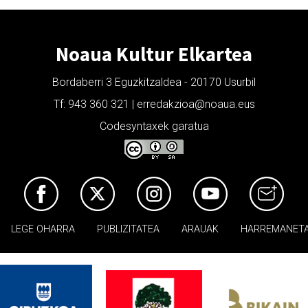
Noaua Kultur Elkartea
Bordaberri 3 Eguzkitzaldea - 20170 Usurbil
Tf: 943 360 321 | erredakzioa@noaua.eus
Codesyntaxek garatua
LEGE OHARRA
PUBLIZITATEA
ARAUAK
HARREMANET