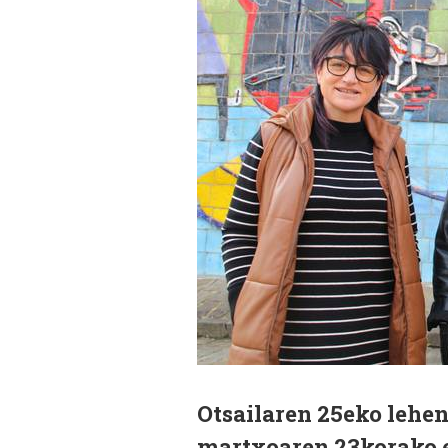
Otsailaren 25eko lehen
martxoaren 23korako e