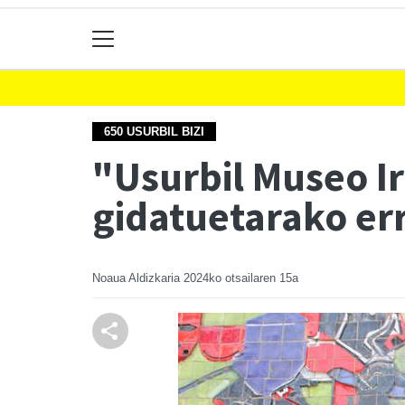
650 USURBIL BIZI
"Usurbil Museo Ir
gidatuetarako er
Noaua Aldizkaria
2024ko otsailaren 15a