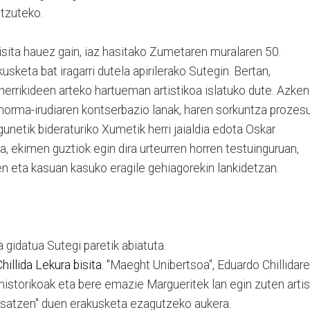
tzuteko.
bisita hauez gain, iaz hasitako Zumetaren muralaren 50.
keta bat iragarri dutela apirilerako Sutegin. Bertan,
errikideen arteko hartueman artistikoa islatuko dute. Azken
 horma-irudiaren kontserbazio lanak, haren sorkuntza prozes
unetik bideraturiko Xumetik herri jaialdia edota Oskar
a, ekimen guztiok egin dira urteurren horren testuinguruan,
n eta kasuan kasuko eragile gehiagorekin lankidetzan.
a gidatua Sutegi paretik abiatuta.
hillida Lekura bisita
. "Maeght Unibertsoa", Eduardo Chillidar
istorikoak eta bere emazie Margueritek lan egin zuten artis
osatzen" duen erakusketa ezagutzeko aukera.