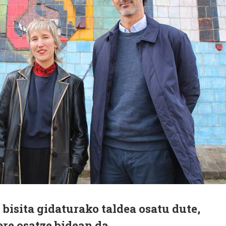
 bisita gidaturako taldea osatu dute,
re osatze bidean da.