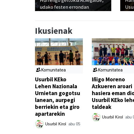
Hurrengo geltokia Atxegalde,
Ham
udako festen errondan
Usu
Ikusienak
Komunitatea
Komunitatea
Usurbil KEko
Iñigo Moreno
Lehen Nazionala
Azkueren aroari
Urnietan gogotsu
hasiera eman di
lanean, aurpegi
Usurbil KEko leh
berriekin eta giro
taldeak
apartarekin
Usurbil Kirol
abu 
Usurbil Kirol
abu 05