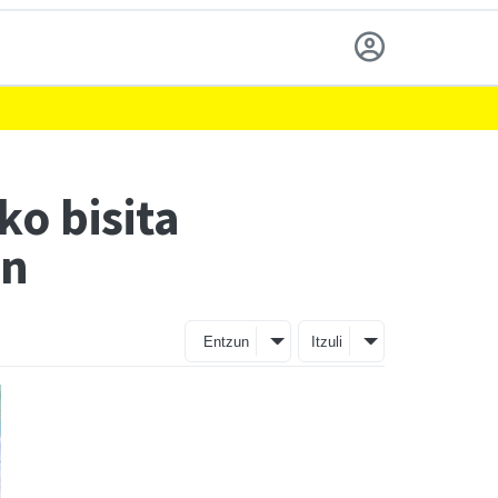
ko bisita
an
Entzun
Itzuli