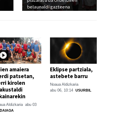
e
plazaratu da Orbeldiren
belaunaldi gazteena
ien amaiera
Eklipse partziala,
erdi patsetan,
astebete barru
rri kirolen
Noaua Aldizkaria
akustaldi
abu 06, 10:14
USURBIL
kainarekin
ua Aldizkaria
abu 03
DAIAGA