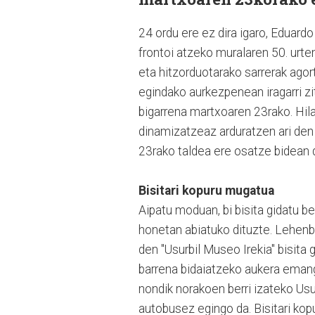
24 ordu ere ez dira igaro, Eduar
frontoi atzeko muralaren 50. urt
eta hitzorduotarako sarrerak agor
egindako aurkezpenean iragarri zi
bigarrena martxoaren 23rako. Hil
dinamizatzeaz arduratzen ari den
23rako taldea ere osatze bidean 
Bisitari kopuru mugatua
Aipatu moduan, bi bisita gidatu be
honetan abiatuko dituzte. Lehenbi
den "Usurbil Museo Irekia" bisita
barrena bidaiatzeko aukera emang
nondik norakoen berri izateko Usur
autobusez egingo da. Bisitari kop