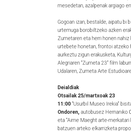
mesedetan, azalpenak argiago en
Gogoan izan, bestalde, aipatu bi 
urtemuga borobiltzeko azken erakus
Zumetaren eta herri honen nahiz h
urtebete honetan, frontoi atzeko
aurkeztu zigun erakusketa, Kulturg
Alegriaren "Zumeta 23" film laburr
Udalaren, Zumeta Arte Estudioare
Deialdiak
Otsailak 25/martxoak 23
11:00
"Usurbil Museo Irekia" bisit
Ondoren,
autobusez Hernaniko
C
eta "Aime Maeght arte-merkatari h
batzuen arteko elkarrizketa prop