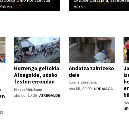
abostaldiko kontzertua
Eklipse partziala, astebet
rbilen
barru
Hurrengo geltokia
Andatza zaintzeko
Ja
Atxegalde, udako
deia
iz
festen errondan
he
Noaua Aldizkaria
er
o
abu 06, 09:00
URDAIAGA
Noaua Aldizkaria
bi
en
abu 06, 10:36
ATXEGALDE
Noa
UR
03