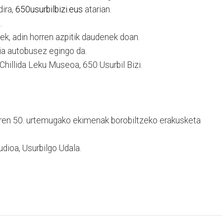
dira,
650usurbilbizi.eus
atarian.
.
ek, adin horren azpitik daudenek doan.
ria autobusez egingo da.
Chillida Leku Museoa, 650 Usurbil Bizi.
ren 50. urtemugako ekimenak borobiltzeko erakusketa
dioa, Usurbilgo Udala.