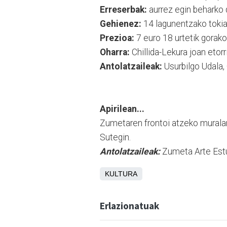
Erreserbak:
aurrez egin beharko 
Gehienez:
14 lagunentzako tokia
Prezioa:
7 euro 18 urtetik gorako
Oharra:
Chillida-Lekura joan etor
Antolatzaileak:
Usurbilgo Udala, 
Apirilean...
Zumetaren frontoi atzeko murala
Sutegin.
Antolatzaileak:
Zumeta Arte Estu
KULTURA
Erlazionatuak