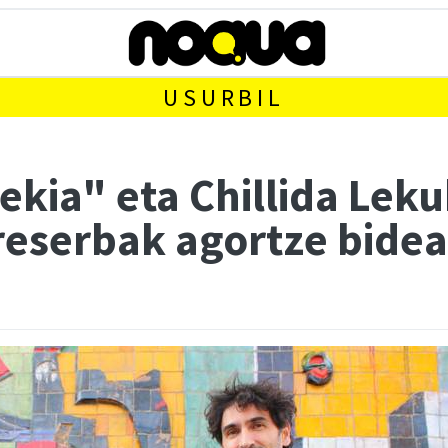
USURBIL
ekia" eta Chillida Leku
reserbak agortze bide