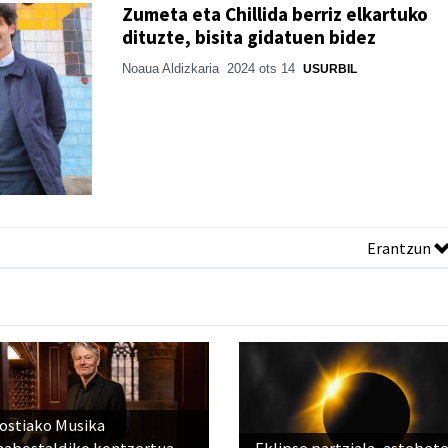
Zumeta eta Chillida berriz elkartuko
dituzte, bisita gidatuen bidez
Noaua Aldizkaria
2024 ots 14
USURBIL
Erantzun
ostiako Musika