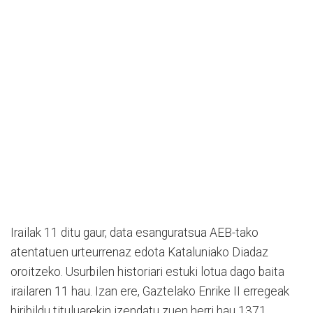
Irailak 11 ditu gaur, data esanguratsua AEB-tako
atentatuen urteurrenaz edota Kataluniako Diadaz
oroitzeko. Usurbilen historiari estuki lotua dago baita
irailaren 11 hau. Izan ere, Gaztelako Enrike II erregeak
hiribildu tituluarekin izendatu zuen herri hau 1371.