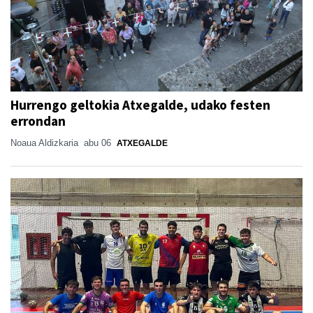
Hurrengo geltokia Atxegalde, udako festen
errondan
Noaua Aldizkaria
abu 06
ATXEGALDE