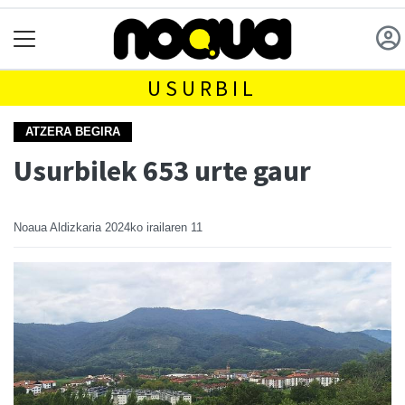
USURBIL
ATZERA BEGIRA
Usurbilek 653 urte gaur
Noaua Aldizkaria
2024ko irailaren 11