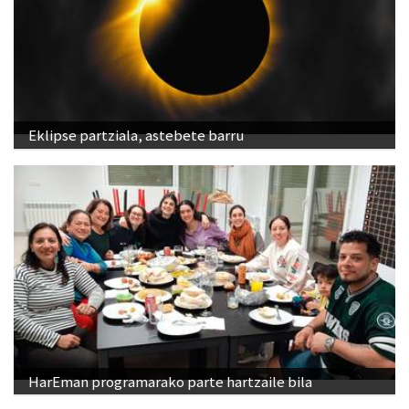
Eklipse partziala, astebete barru
HarEman programarako parte hartzaile bila