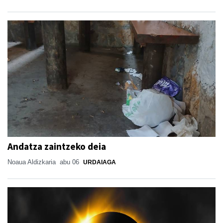
Andatza zaintzeko deia
Noaua Aldizkaria
abu 06
URDAIAGA