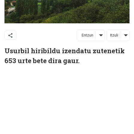
Entzun
Itzuli
Usurbil hiribildu izendatu zutenetik
653 urte bete dira gaur.