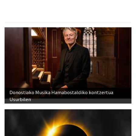
Donostiako Musika Hamabostaldiko kontzertua
Usurbilen