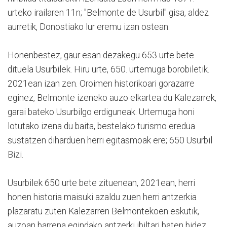
urteko irailaren 11n; "Belmonte de Usurbil" gisa, aldez
aurretik, Donostiako lur eremu izan ostean.
Honenbestez, gaur esan dezakegu 653 urte bete
dituela Usurbilek. Hiru urte, 650. urtemuga borobiletik.
2021ean izan zen. Oroimen historikoari gorazarre
eginez, Belmonte izeneko auzo elkartea du Kalezarrek,
garai bateko Usurbilgo erdiguneak. Urtemuga honi
lotutako izena du baita, bestelako turismo eredua
sustatzen diharduen herri egitasmoak ere; 650 Usurbil
Bizi.
Usurbilek 650 urte bete zituenean, 2021ean, herri
honen historia maisuki azaldu zuen herri antzerkia
plazaratu zuten Kalezarren Belmontekoen eskutik,
auzoan barrena egindako antzerki ibiltari baten bidez.