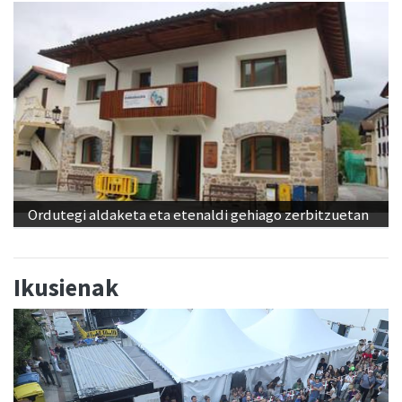
Ordutegi aldaketa eta etenaldi gehiago zerbitzuetan
Ikusienak