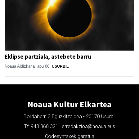
Eklipse partziala, astebete barru
Noaua Aldizkaria
abu 06
USURBIL
Noaua Kultur Elkartea
Bordaberri 3 Eguzkitzaldea - 20170 Usurbil
Tf: 943 360 321 | erredakzioa@noaua.eus
Codesyntaxek garatua