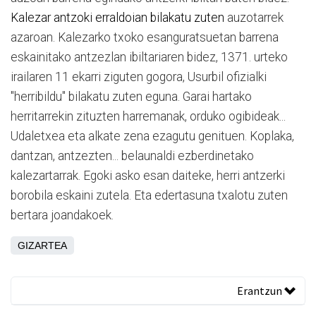
Kalezar antzoki erraldoian bilakatu zuten
auzotarrek
azaroan. Kalezarko txoko esanguratsuetan barrena
eskainitako antzezlan ibiltariaren bidez, 1371. urteko
irailaren 11 ekarri ziguten gogora, Usurbil ofizialki
"herribildu" bilakatu zuten eguna. Garai hartako
herritarrekin zituzten harremanak, orduko ogibideak...
Udaletxea eta alkate zena ezagutu genituen. Koplaka,
dantzan, antzezten... belaunaldi ezberdinetako
kalezartarrak. Egoki asko esan daiteke, herri antzerki
borobila eskaini zutela. Eta edertasuna txalotu zuten
bertara joandakoek.
GIZARTEA
Erantzun