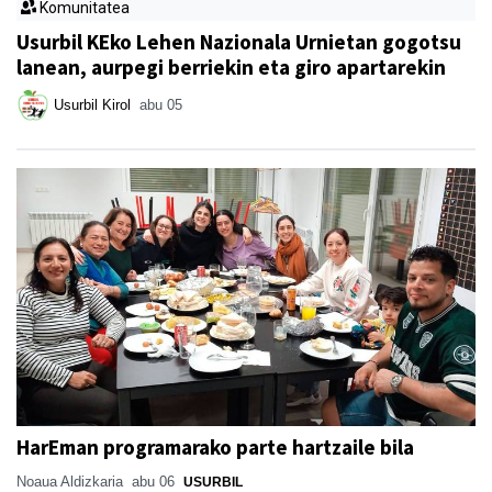
Komunitatea
Usurbil KEko Lehen Nazionala Urnietan gogotsu
lanean, aurpegi berriekin eta giro apartarekin
Usurbil Kirol
abu 05
HarEman programarako parte hartzaile bila
Noaua Aldizkaria
abu 06
USURBIL