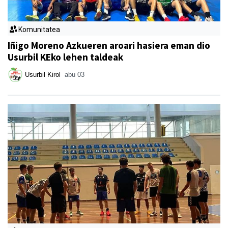
Komunitatea
Iñigo Moreno Azkueren aroari hasiera eman dio
Usurbil KEko lehen taldeak
Usurbil Kirol
abu 03