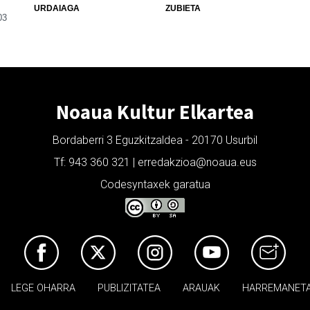
URDAIAGA
ZUBIETA
03
Noaua Kultur Elkartea
Bordaberri 3 Eguzkitzaldea - 20170 Usurbil
Tf: 943 360 321 | erredakzioa@noaua.eus
Codesyntaxek garatua
LEGE OHARRA
PUBLIZITATEA
ARAUAK
HARREMANET