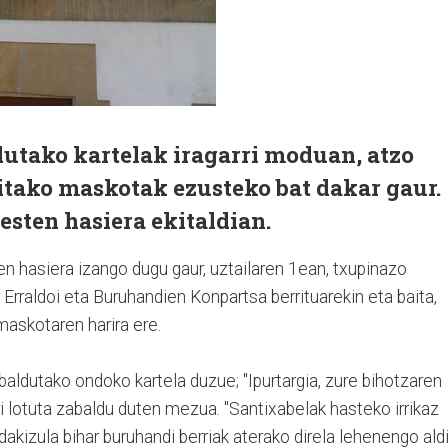
utako kartelak iragarri moduan, atzo
itako maskotak ezusteko bat dakar gaur.
esten hasiera ekitaldian.
n hasiera izango dugu gaur, uztailaren 1ean, txupinazo
o Erraldoi eta Buruhandien Konpartsa berrituarekin eta baita,
maskotaren harira ere.
aldutako ondoko kartela duzue; "Ipurtargia, zure bihotzaren
i lotuta zabaldu duten mezua. "
Santixabelak hasteko irrikaz
dakizula bihar buruhandi berriak aterako direla lehenengo aldi