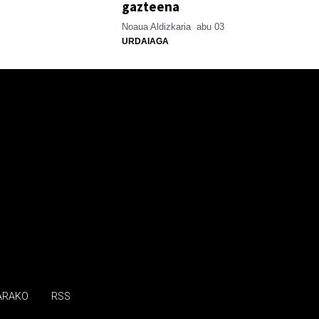
gazteena
Noaua Aldizkaria
abu 03
URDAIAGA
ARAKO
RSS