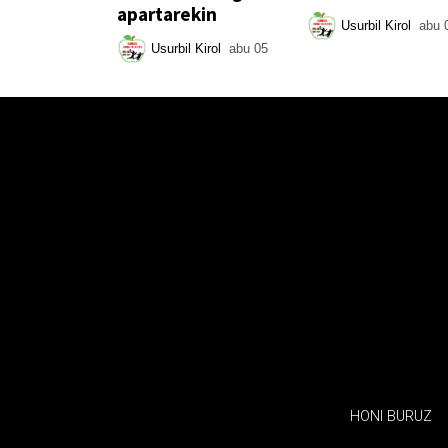
apartarekin
Usurbil Kirol
abu 
Usurbil Kirol
abu 05
HONI BURUZ