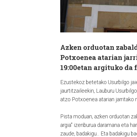
Azken orduotan zabald
Potxoenea atarian jarr
19:00etan argituko da f
Ezustekoz betetako Usurbilgo jaie
jaurtitzaileekin, Lauburu Usurbilg
atzo Potxoenea atarian jarritako 
Pista moduan, azken orduotan zab
argia" izenburua daramana eta har
zaude, badakigu... Eta badakigu ba