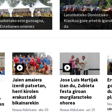
Larunbateko Donostiako
aiketako ezin gozoagoa,
Klasikoa gure artetik igaro
 Estebanen omenez
da
Jaien amaiera
Jose Luis Martijak
Er
izerdi patsetan,
izan du, Zubieta
go
herri kirolen
festa giroan
d
erakustaldi
murgilarazteko
pl
o
bikainarekin
ohorea
en
Noa
UR
Noaua Aldizkaria
abu 03
Noaua Aldizkaria
uzt 25