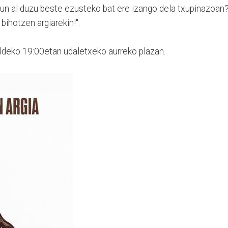
un al duzu beste ezusteko bat ere izango dela txupinazoan
bihotzen argiarekin!".
saldeko 19:00etan udaletxeko aurreko plazan.