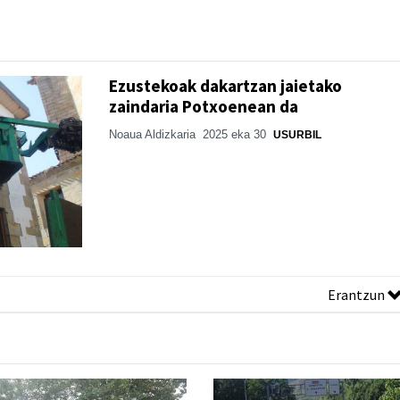
Ezustekoak dakartzan jaietako
zaindaria Potxoenean da
Noaua Aldizkaria
2025 eka 30
USURBIL
Erantzun