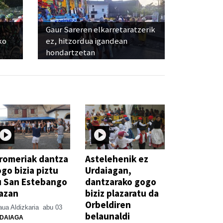
Gaur Sareren elkarretaratzerik
ko
ez, hitzordua igandean
hondartzetan
romeriak dantza
Astelehenik ez
go bizia piztu
Urdaiagan,
u San Estebango
dantzarako gogo
azan
biziz plazaratu da
Orbeldiren
ua Aldizkaria
abu 03
belaunaldi
DAIAGA