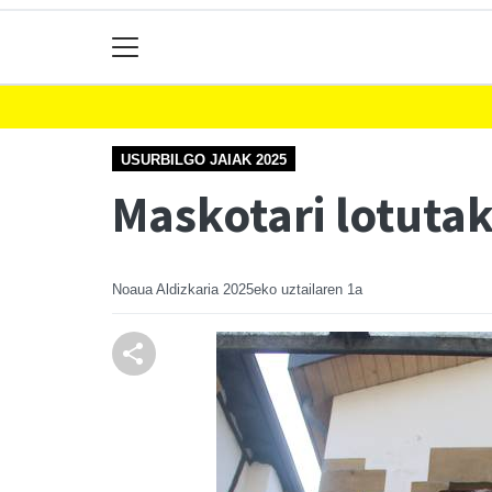
USURBILGO JAIAK 2025
Maskotari lotuta
Noaua Aldizkaria
2025eko uztailaren 1a