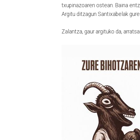
txupinazoaren ostean. Baina entz
Argitu ditzagun Santixabelak gure 
Zalantza, gaur argituko da, arrat