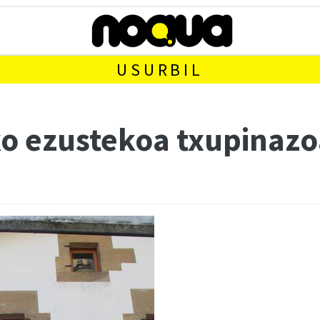
USURBIL
ko ezustekoa txupinaz