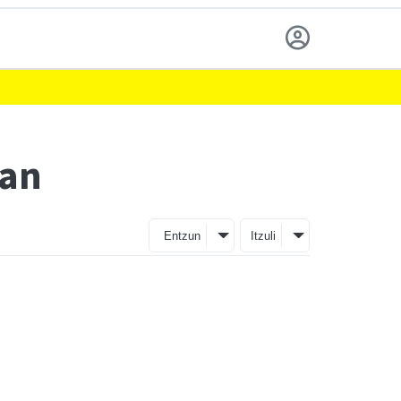
oan
Entzun
Itzuli