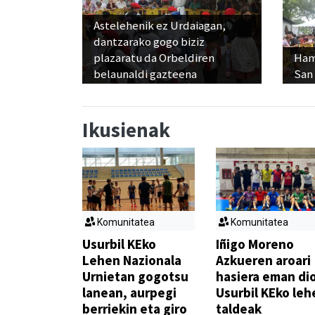
Astelehenik ez Urdaiagan,
dantzarako gogo biziz
plazaratu da Orbeldiren
Ham
belaunaldi gazteena
San
Ikusienak
Komunitatea
Komunitatea
Usurbil KEko
Iñigo Moreno
Lehen Nazionala
Azkueren aroari
Urnietan gogotsu
hasiera eman di
lanean, aurpegi
Usurbil KEko leh
berriekin eta giro
taldeak