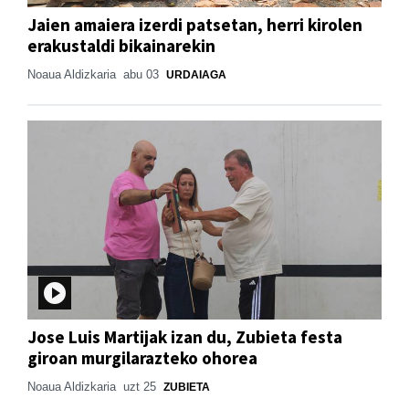
Jaien amaiera izerdi patsetan, herri kirolen
erakustaldi bikainarekin
Noaua Aldizkaria
abu 03
URDAIAGA
Jose Luis Martijak izan du, Zubieta festa
giroan murgilarazteko ohorea
Noaua Aldizkaria
uzt 25
ZUBIETA