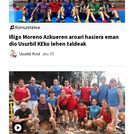
Komunitatea
Iñigo Moreno Azkueren aroari hasiera eman
dio Usurbil KEko lehen taldeak
Usurbil Kirol
abu 03