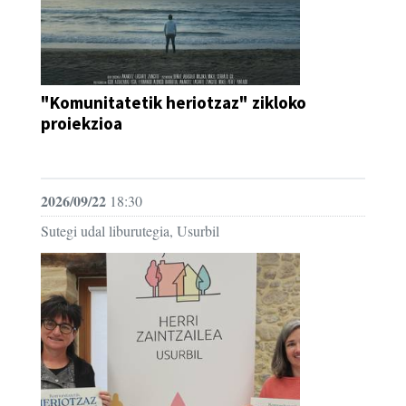
"Komunitatetik heriotzaz" zikloko
proiekzioa
IKUS-ENTZUNEZKOA
2026/09/22
18:30
Sutegi udal liburutegia, Usurbil