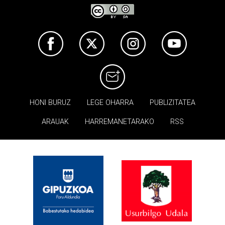
HONI BURUZ
LEGE OHARRA
PUBLIZITATEA
ARAUAK
HARREMANETARAKO
RSS