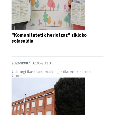
"Komunitatetik heriotzaz" zikloko
solasaldia
HITZALDIA
2026/09/07
16:30-20:10
Udarregi ikastolaren eraikin gorriko erdiko aretoa,
Usurbil