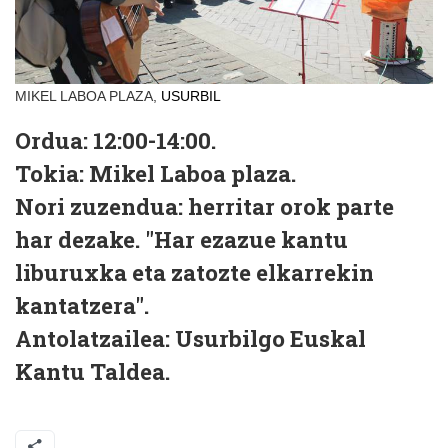
MIKEL LABOA PLAZA,
USURBIL
Ordua:
12:00-14:00.
Tokia:
Mikel Laboa plaza.
Nori zuzendua:
herritar orok parte
har dezake. "Har ezazue kantu
liburuxka eta zatozte elkarrekin
kantatzera".
Antolatzailea:
Usurbilgo Euskal
Kantu Taldea.