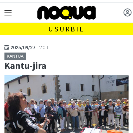
USURBIL
2025/09/27
12:00
KANTUA
Kantu-jira