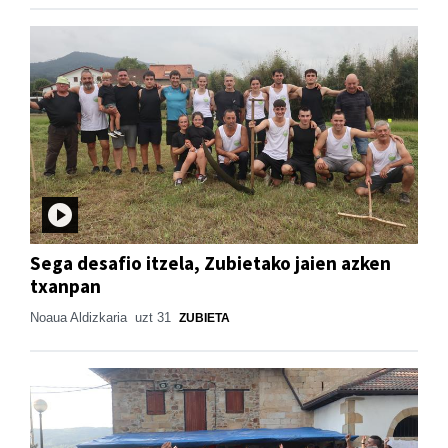
Sega desafio itzela, Zubietako jaien azken
txanpan
Noaua Aldizkaria
uzt 31
ZUBIETA