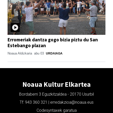
Erromeriak dantza gogo bizia piztu du San
Estebango plazan
Noaua Aldizkaria
abu 03
URDAIAGA
Noaua Kultur Elkartea
Bordaberri 3 Eguzkitzaldea - 20170 Usurbil
Tf: 943 360 321 | erredakzioa@noaua.eus
Codesyntaxek garatua