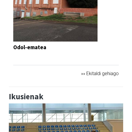
Odol-ematea
DEIALDIA
»» Ekitaldi gehiago
Ikusienak