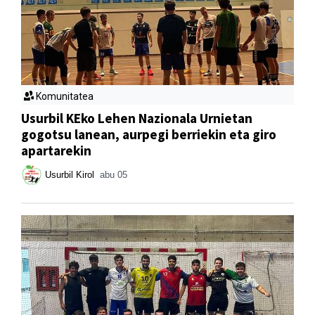
Komunitatea
Usurbil KEko Lehen Nazionala Urnietan
gogotsu lanean, aurpegi berriekin eta giro
apartarekin
Usurbil Kirol
abu 05