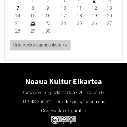
1
2
3
4
5
6
7
8
9
10
11
12
13
14
15
16
17
18
19
20
21
22
23
24
25
26
27
28
29
30
Urte osoko agenda ikusi »»
Noaua Kultur Elkartea
Bordaberri 3 Eguzkitzaldea - 20170 Usurbil
Tf: 943 360 321 | erredakzioa@noaua.eus
Codesyntaxek garatua