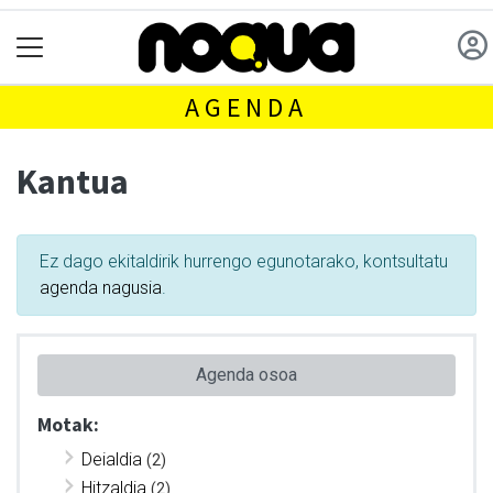
AGENDA
Kantua
Ez dago ekitaldirik hurrengo egunotarako, kontsultatu
agenda nagusia
.
Agenda osoa
Motak:
Deialdia
(2)
Hitzaldia
(2)