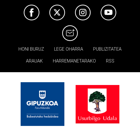
HONI BURUZ
LEGE OHARRA
PUBLIZITATEA
ARAUAK
HARREMANETARAKO
RSS