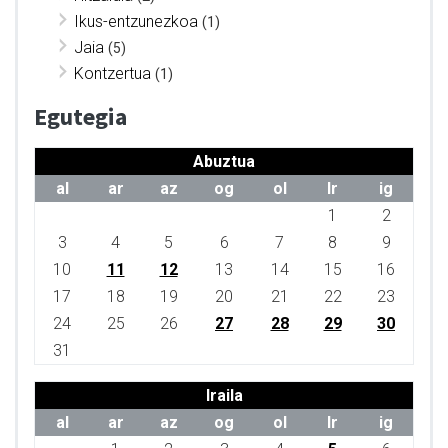
Ikus-entzunezkoa
(1)
Jaia
(5)
Kontzertua
(1)
Egutegia
Abuztua
al
ar
az
og
ol
lr
ig
1
2
3
4
5
6
7
8
9
10
11
12
13
14
15
16
17
18
19
20
21
22
23
24
25
26
27
28
29
30
31
Iraila
al
ar
az
og
ol
lr
ig