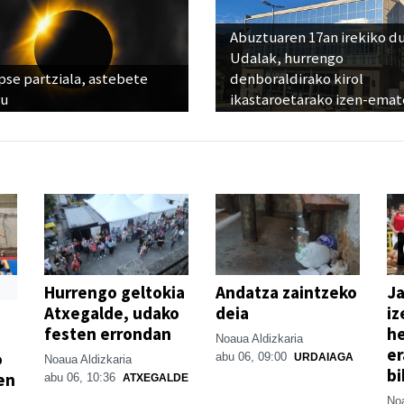
Abuztuaren 17an irekiko d
Udalak, hurrengo
pse partziala, astebete
denboraldirako kirol
ru
ikastaroetarako izen-emat
Hurrengo geltokia
Andatza zaintzeko
Ja
Atxegalde, udako
deia
iz
festen errondan
he
Noaua Aldizkaria
er
o
abu 06, 09:00
URDAIAGA
Noaua Aldizkaria
bi
en
abu 06, 10:36
ATXEGALDE
Noa