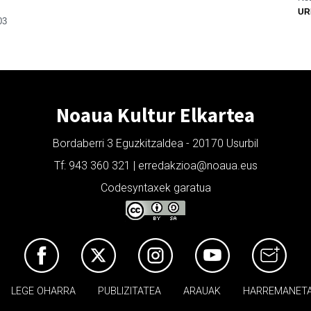
UR
03
Noaua Kultur Elkartea
Bordaberri 3 Eguzkitzaldea - 20170 Usurbil
Tf: 943 360 321 | erredakzioa@noaua.eus
Codesyntaxek garatua
LEGE OHARRA
PUBLIZITATEA
ARAUAK
HARREMANET