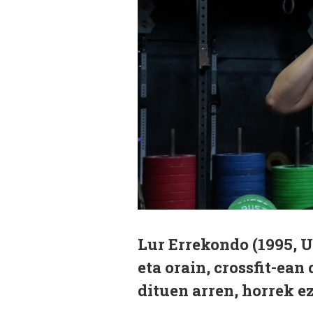
Lur Errekondo (1995, U
eta orain, crossfit-ean
dituen arren, horrek ez