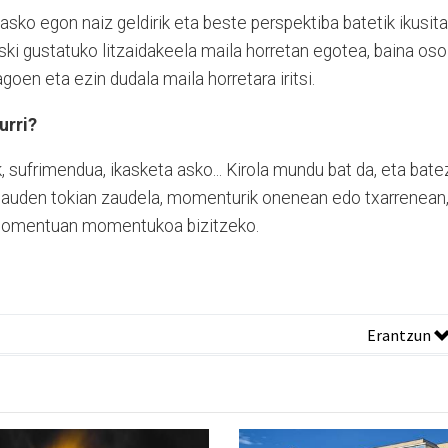
asko egon naiz geldirik eta beste perspektiba batetik ikusita
oski gustatuko litzaidakeela maila horretan egotea, baina oso
goen eta ezin dudala maila horretara iritsi.
urri?
k, sufrimendua, ikasketa asko... Kirola mundu bat da, eta bate
 Zauden tokian zaudela, momenturik onenean edo txarrenean
 Momentuan momentukoa bizitzeko.
Erantzun