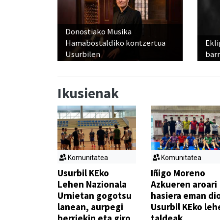
Donostiako Musika
Hamabostaldiko kontzertua
Ekli
Usurbilen
bar
Ikusienak
Komunitatea
Komunitatea
Usurbil KEko
Iñigo Moreno
Lehen Nazionala
Azkueren aroari
Urnietan gogotsu
hasiera eman di
lanean, aurpegi
Usurbil KEko leh
berriekin eta giro
taldeak