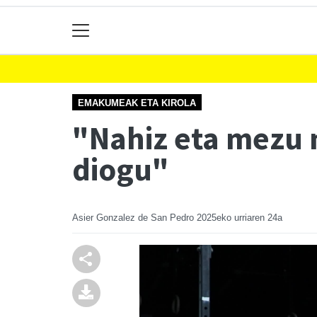
EMAKUMEAK ETA KIROLA
"Nahiz eta mezu n
diogu"
Asier Gonzalez de San Pedro
2025eko urriaren 24a