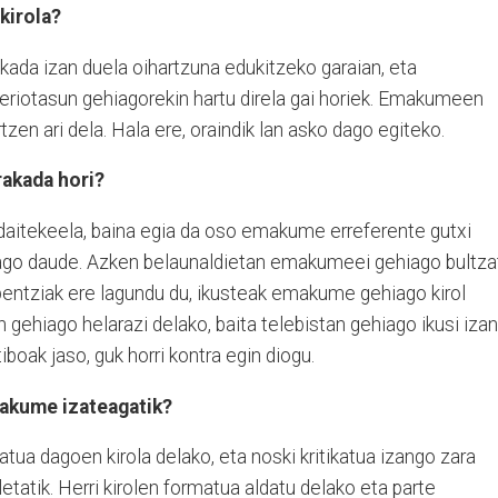
kirola?
ada izan duela oihartzuna edukitzeko garaian, eta
seriotasun gehiagorekin hartu direla gai horiek. Emakumeen
tzen ari dela. Hala ere, oraindik lan asko dago egiteko.
rakada hori?
 daitekeela, baina egia da oso emakume erreferente gutxi
hiago daude. Azken belaunaldietan emakumeei gehiago bultza
ebentziak ere lagundu du, ikusteak emakume gehiago kirol
 gehiago helarazi delako, baita telebistan gehiago ikusi izan
boak jaso, guk horri kontra egin diogu.
makume izateagatik?
tua dagoen kirola delako, eta noski kritikatua izango zara
letatik. Herri kirolen formatua aldatu delako eta parte