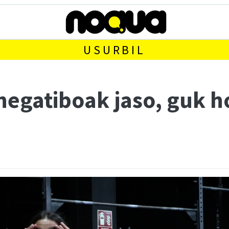
USURBIL
egatiboak jaso, guk ho