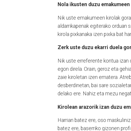
Nola ikusten duzu emakumeen 
Nik uste emakumeen kirolak gorak
aldarrikapenak egiterako orduan 
kirola pixkanaka izen pixka bat har
Zerk uste duzu ekarri duela go
Nik uste erreferente kontua izan
egon direla. Orain, geroz eta ge
zaie kiroletan izen ematera. Atr
desberdinetan, bai sare sozialetan
delako ere. Nahiz eta mezu negati
Kirolean arazorik izan duzu e
Harrian batez ere, oso maskuliniza
batez ere, baserriko gizonen profi