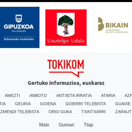
Gertuko informazioa, euskaraz
AMEZTI
ANBOTO
ANTXETA IRRATIA
ATARIA
AZP
TIA
GEURIA
GOIENA
GOIERRI TELEBISTA
GUAIXE
IZMENDI TELEBISTA
ORIO GUKA
TXINTXARRI
ZARAUT
Matx
Gurean
Ttap