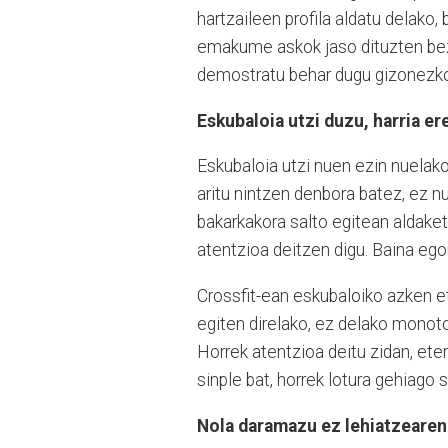
hartzaileen profila aldatu delako, b
emakume askok jaso dituzten be
demostratu behar dugu gizonezkoen
Eskubaloia utzi duzu, harria ere
Eskubaloia utzi nuen ezin nuelako
aritu nintzen denbora batez, ez nu
bakarkakora salto egitean aldaket
atentzioa deitzen digu. Baina eg
Crossfit-ean eskubaloiko azken e
egiten direlako, ez delako monot
Horrek atentzioa deitu zidan, et
sinple bat, horrek lotura gehiago 
Nola daramazu ez lehiatzearen