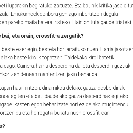
eti luparekin begiratuko zaituzte. Eta bai, nik kritika jaso ditu
zala. Emakumeek denbora gehiago inbertitzen dugula
 pareko maila batera iristeko. Hain ohituta gaude tristeki.
 bai, eta orain, crossfit-a zergatik?
 beste ezer egin, bestela hor jarraituko nuen. Harria jasotze
elako beste kirolik topatzen. Taldekako kirol batetik
a dago. Gainera, harria desberdina da, eta desberdin guztiak
onkortzen denean mantentzen jakin behar da.
tapan hasi nintzen, dinamikoa delako, gauza desberdinak
onoa egiten eta beti daudelako gauza desberdinak egiteko.
engabe ikasten egon behar izate hori ez delako mugimendu
sortzen du eta horregatik bukatu nuen crossfit-ean.
a?