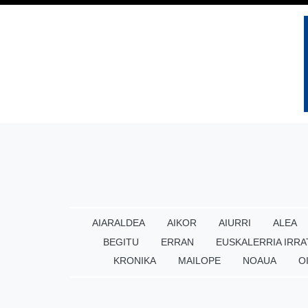
AIARALDEA
AIKOR
AIURRI
ALEA
BEGITU
ERRAN
EUSKALERRIA IRRA
KRONIKA
MAILOPE
NOAUA
O