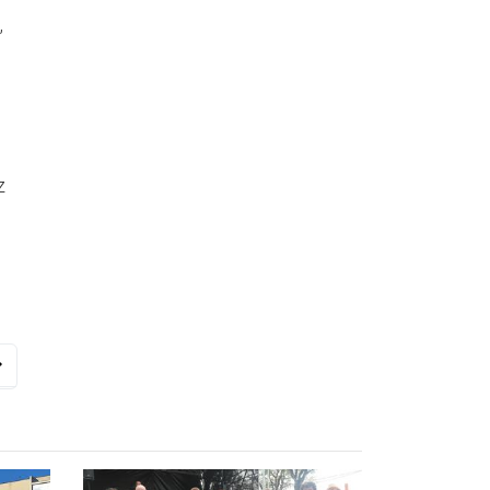
,
z
,