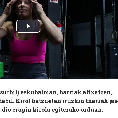
surbil) eskubaloian, harriak altxatzen,
 dabil. Kirol batzuetan iruzkin txarrak jas
 dio eragin kirola egiterako orduan.