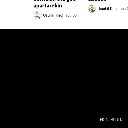
apartarekin
Usurbil Kirol
abu 
Usurbil Kirol
abu 05
HONI BURUZ