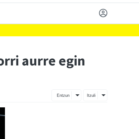
rri aurre egin
Entzun
Itzuli