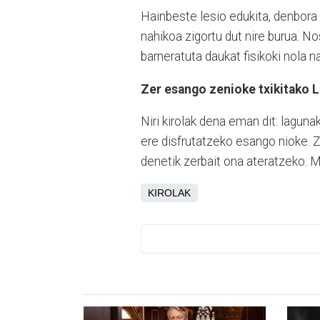
Hainbeste lesio edukita, denbora 
nahikoa zigortu dut nire burua. N
barneratuta daukat fisikoki nola na
Zer esango zenioke txikitako L
Niri kirolak dena eman dit: laguna
ere disfrutatzeko esango nioke.
denetik zerbait ona ateratzeko.
KIROLAK