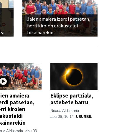
u
Jaien amaiera izerdi patsetan,
herri kirolen erakustaldi
ea
bikainarekin
ien amaiera
Eklipse partziala,
erdi patsetan,
astebete barru
rri kirolen
Noaua Aldizkaria
akustaldi
abu 06, 10:14
USURBIL
kainarekin
ua Aldizkaria
abu 03