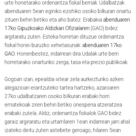
urte honetarako ordenantza fiskal berriak. Udalbatzak
abenduaren 5ean eginiko ezohiko osoko bilkuran onartu
zituen behin betiko eta aho batez. Erabakia
abenduaren
17ko Gipuzkoako Aldizkari Ofizialaren
(GAO) bidez
argitaratu zuten. Esteka horretan dituzue ordenantza
fiskal horiei buruzko xehetasunak:
abenduaren 17ko
GAO.
Honenbestez, indarrean dira Udalak urte berri
horretarako onarturiko zerga, tasa eta prezio publikoak.
Gogoan izan, epealdia ixtear zela aurkezturiko azken
alegazioari erantzuteko tartea hartzeko, azaroaren
27ko udalbatzaren osoko bilkuran erabaki horri
ematekoak ziren behin betiko onespena atzeratzea
erabaki zutela. Aldiz, ordenantza fiskalok GAO bidez
garaiz argiraratu eta urtarrilaren 1ean indarrean jarri ahal
izateko deitu zuten astebete geroago, hilaren 5ean