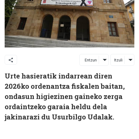
Entzun
Itzuli
Urte hasieratik indarrean diren
2026ko ordenantza fiskalen baitan,
ondasun higiezinen gaineko zerga
ordaintzeko garaia heldu dela
jakinarazi du Usurbilgo Udalak.