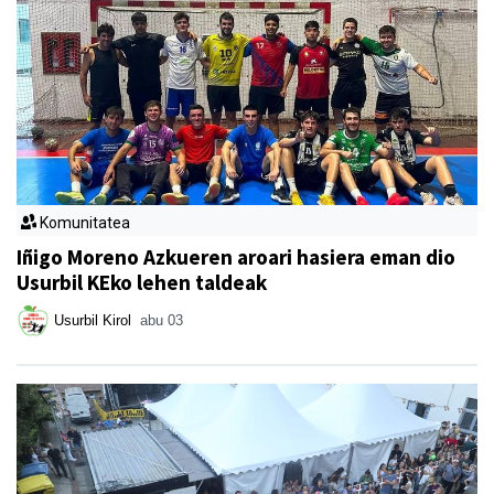
Komunitatea
Iñigo Moreno Azkueren aroari hasiera eman dio
Usurbil KEko lehen taldeak
Usurbil Kirol
abu 03