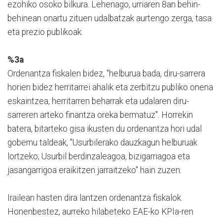
ezohiko osoko bilkura. Lehenago, urriaren 8an behin-
behinean onartu zituen udalbatzak aurtengo zerga, tasa
eta prezio publikoak.
%3a
Ordenantza fiskalen bidez, "helburua bada, diru-sarrera
horien bidez herritarrei ahalik eta zerbitzu publiko onena
eskaintzea, herritarren beharrak eta udalaren diru-
sarreren arteko finantza oreka bermatuz". Horrekin
batera, bitarteko gisa ikusten du ordenantza hori udal
gobernu taldeak, "Usurbilerako dauzkagun helburuak
lortzeko; Usurbil berdinzaleagoa, bizigarriagoa eta
jasangarrigoa eraikitzen jarraitzeko" hain zuzen.
Irailean hasten dira lantzen ordenantza fiskalok.
Honenbestez, aurreko hilabeteko EAE-ko KPIa-ren