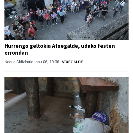
Hurrengo geltokia Atxegalde, udako festen
errondan
Noaua Aldizkaria
abu 06, 10:36
ATXEGALDE