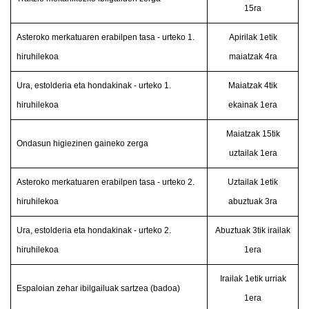
15ra
Asteroko merkatuaren erabilpen tasa - urteko 1.
Apirilak 1etik
hiruhilekoa
maiatzak 4ra
Ura, estolderia eta hondakinak - urteko 1.
Maiatzak 4tik
hiruhilekoa
ekainak 1era
Maiatzak 15tik
Ondasun higiezinen gaineko zerga
uztailak 1era
Asteroko merkatuaren erabilpen tasa - urteko 2.
Uztailak 1etik
hiruhilekoa
abuztuak 3ra
Ura, estolderia eta hondakinak - urteko 2.
Abuztuak 3tik irailak
hiruhilekoa
1era
Irailak 1etik urriak
Espaloian zehar ibilgailuak sartzea (badoa)
1era