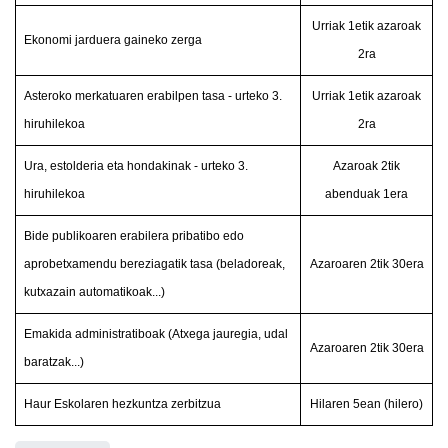
Urriak 1etik azaroak
Ekonomi jarduera gaineko zerga
2ra
Asteroko merkatuaren erabilpen tasa - urteko 3.
Urriak 1etik azaroak
hiruhilekoa
2ra
Ura, estolderia eta hondakinak - urteko 3.
Azaroak 2tik
hiruhilekoa
abenduak 1era
Bide publikoaren erabilera pribatibo edo
aprobetxamendu bereziagatik tasa (beladoreak,
Azaroaren 2tik 30era
kutxazain automatikoak...)
Emakida administratiboak (Atxega jauregia, udal
Azaroaren 2tik 30era
baratzak...)
Haur Eskolaren hezkuntza zerbitzua
Hilaren 5ean (hilero)