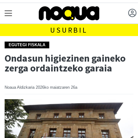
USURBIL
EGUTEGI FISKALA
Ondasun higiezinen gaineko
zerga ordaintzeko garaia
Noaua Aldizkaria
2026ko maiatzaren 26a