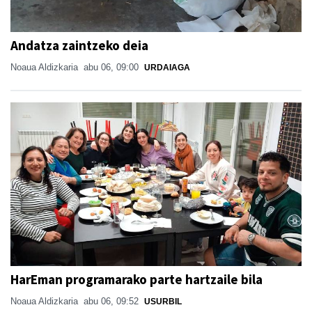
Andatza zaintzeko deia
Noaua Aldizkaria
abu 06, 09:00
URDAIAGA
HarEman programarako parte hartzaile bila
Noaua Aldizkaria
abu 06, 09:52
USURBIL