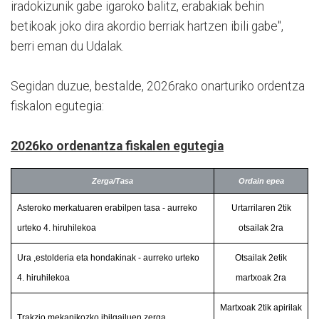
iradokizunik gabe igaroko balitz, erabakiak behin
betikoak joko dira akordio berriak hartzen ibili gabe",
berri eman du Udalak.
Segidan duzue, bestalde, 2026rako onarturiko ordentza
fiskalon egutegia:
2026ko ordenantza fiskalen egutegia
Zerga/Tasa
Ordain epea
Asteroko merkatuaren erabilpen tasa - aurreko
Urtarrilaren 2tik
urteko 4. hiruhilekoa
otsailak 2ra
Ura ,estolderia eta hondakinak - aurreko urteko
Otsailak 2etik
4. hiruhilekoa
martxoak 2ra
Martxoak 2tik apirilak
Trakzio mekanikozko ibilgailuen zerga