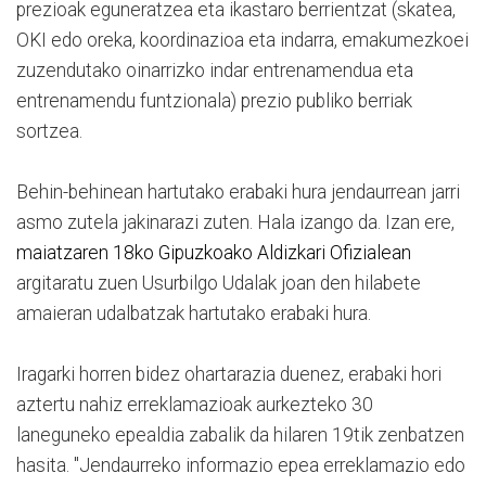
prezioak eguneratzea eta ikastaro berrientzat (skatea,
OKI edo oreka, koordinazioa eta indarra, emakumezkoei
zuzendutako oinarrizko indar entrenamendua eta
entrenamendu funtzionala) prezio publiko berriak
sortzea.
Behin-behinean hartutako erabaki hura jendaurrean jarri
asmo zutela jakinarazi zuten. Hala izango da. Izan ere,
maiatzaren 18ko Gipuzkoako Aldizkari Ofizialean
argitaratu zuen Usurbilgo Udalak joan den hilabete
amaieran udalbatzak hartutako erabaki hura.
Iragarki horren bidez ohartarazia duenez, erabaki hori
aztertu nahiz erreklamazioak aurkezteko 30
laneguneko epealdia zabalik da hilaren 19tik zenbatzen
hasita. "Jendaurreko informazio epea erreklamazio edo