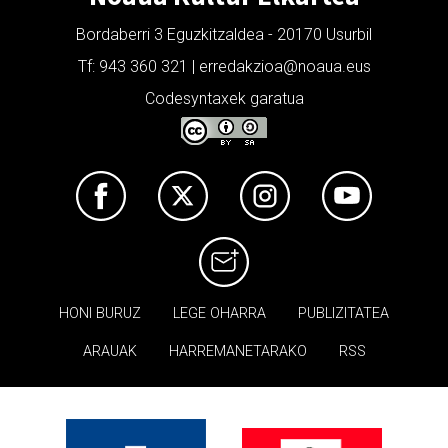
Bordaberri 3 Eguzkitzaldea - 20170 Usurbil
Tf: 943 360 321 | erredakzioa@noaua.eus
Codesyntaxek garatua
HONI BURUZ
LEGE OHARRA
PUBLIZITATEA
ARAUAK
HARREMANETARAKO
RSS