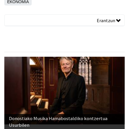
EKONOMIA
Erantzun
Donostiako Musika Hamabostaldiko kontzertua
Usurbilen