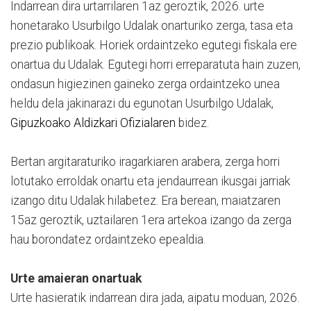
Indarrean dira urtarrilaren 1az geroztik, 2026. urte
honetarako Usurbilgo Udalak onarturiko zerga, tasa eta
prezio publikoak. Horiek ordaintzeko egutegi fiskala ere
onartua du Udalak. Egutegi horri erreparatuta hain zuzen,
ondasun higiezinen gaineko zerga ordaintzeko unea
heldu dela jakinarazi du egunotan Usurbilgo Udalak,
Gipuzkoako Aldizkari Ofizialaren
bidez.
Bertan argitaraturiko iragarkiaren arabera, zerga horri
lotutako erroldak onartu eta jendaurrean ikusgai jarriak
izango ditu Udalak hilabetez. Era berean, maiatzaren
15az geroztik, uztailaren 1era artekoa izango da zerga
hau borondatez ordaintzeko epealdia.
Urte amaieran onartuak
Urte hasieratik indarrean dira jada, aipatu moduan, 2026.