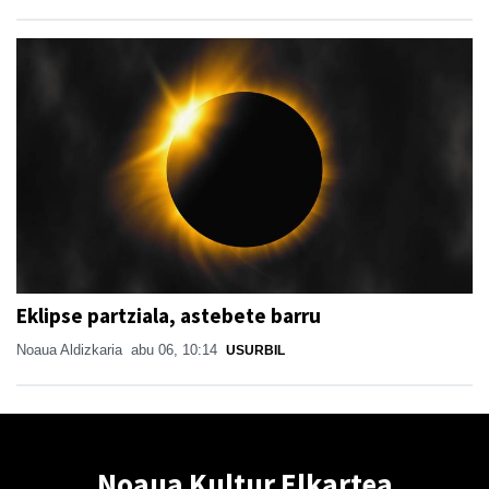
Eklipse partziala, astebete barru
Noaua Aldizkaria
abu 06, 10:14
USURBIL
Noaua Kultur Elkartea