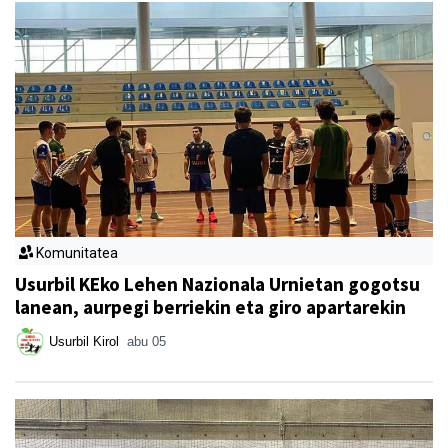
Komunitatea
Usurbil KEko Lehen Nazionala Urnietan gogotsu
lanean, aurpegi berriekin eta giro apartarekin
Usurbil Kirol
abu 05