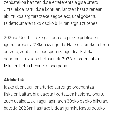
zenbatekoa hartzen dute erreferentzia gisa urtero.
Uztailekoa hartu dute kontuan, lantzen hasi zirenean
abuztukoa argitaratzeke zegoelako, udal gobernu
taldetik urriaren 8ko osoko bilkuran argitu zutenez.
2026ko Usurbilgo zerga, tasa eta prezio publikoen
igoera orokorra %3koa izango da. Halere, aurreko urteen
antzera, zenbait salbuespen izango dira. Esteka
honetan dituzue xehetasunak:
2026ko ordenantza
fiskalen behin-behineko onarpena.
Aldaketak
Iazko abenduan onarturiko aurtengo ordenantza
fiskalen baitan, bi aldaketa txertatzea hasieraz onartu
zuen udalbatzak, iragan apirilaren 30eko osoko bilkuran:
batetik, 2023an hasitako bideari jarraiki, ikastaroetako