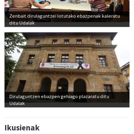
Zenbait dirulaguntzei lotutako ebazpenak kaleratu
ditu Udalak
Dirulaguntzen ebazpen gehiago plazaratu ditu
Udalak
Ikusienak