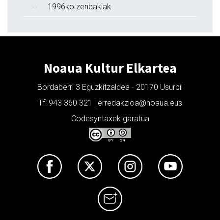
1996ko zenbakiak
Noaua Kultur Elkartea
Bordaberri 3 Eguzkitzaldea - 20170 Usurbil
Tf: 943 360 321 | erredakzioa@noaua.eus
Codesyntaxek garatua