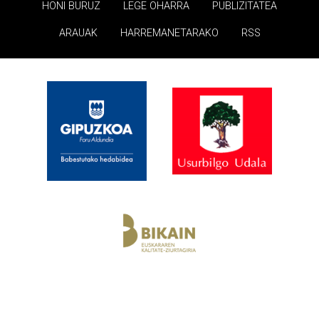
HONI BURUZ
LEGE OHARRA
PUBLIZITATEA
ARAUAK
HARREMANETARAKO
RSS