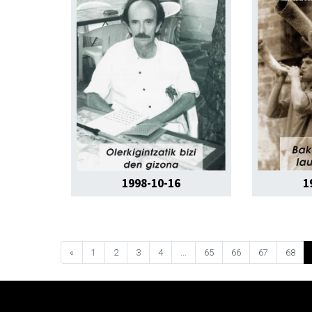
1998-10-16
1
«
1
2
3
4
...
65
66
67
68