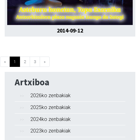
2014-09-12
«
1
2
3
»
Artxiboa
2026ko zenbakiak
2025ko zenbakiak
2024ko zenbakiak
2023ko zenbakiak