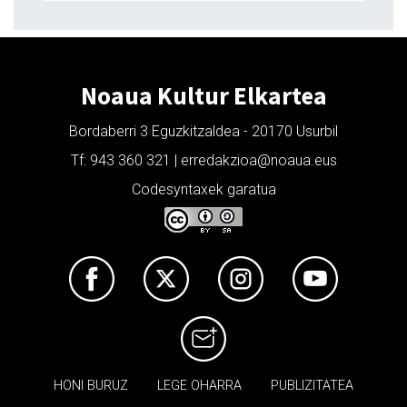
Noaua Kultur Elkartea
Bordaberri 3 Eguzkitzaldea - 20170 Usurbil
Tf: 943 360 321 | erredakzioa@noaua.eus
Codesyntaxek garatua
HONI BURUZ
LEGE OHARRA
PUBLIZITATEA