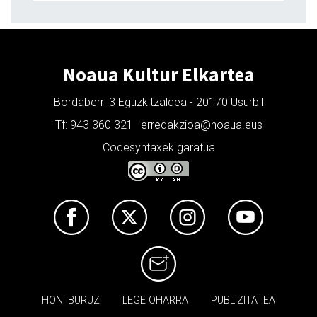
Noaua Kultur Elkartea
Bordaberri 3 Eguzkitzaldea - 20170 Usurbil
Tf: 943 360 321 | erredakzioa@noaua.eus
Codesyntaxek garatua
HONI BURUZ
LEGE OHARRA
PUBLIZITATEA