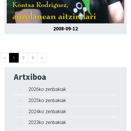
2008-09-12
«
1
2
3
»
Artxiboa
2026ko zenbakiak
2025ko zenbakiak
2024ko zenbakiak
2023ko zenbakiak