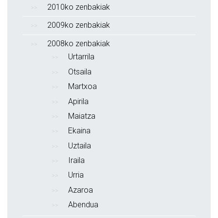
2010ko zenbakiak
2009ko zenbakiak
2008ko zenbakiak
Urtarrila
Otsaila
Martxoa
Apirila
Maiatza
Ekaina
Uztaila
Iraila
Urria
Azaroa
Abendua