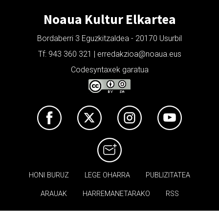
Noaua Kultur Elkartea
Bordaberri 3 Eguzkitzaldea - 20170 Usurbil
Tf: 943 360 321 | erredakzioa@noaua.eus
Codesyntaxek garatua
HONI BURUZ
LEGE OHARRA
PUBLIZITATEA
ARAUAK
HARREMANETARAKO
RSS