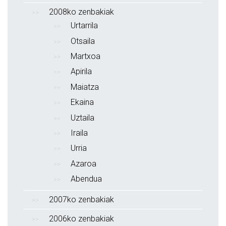
2008ko zenbakiak
Urtarrila
Otsaila
Martxoa
Apirila
Maiatza
Ekaina
Uztaila
Iraila
Urria
Azaroa
Abendua
2007ko zenbakiak
2006ko zenbakiak