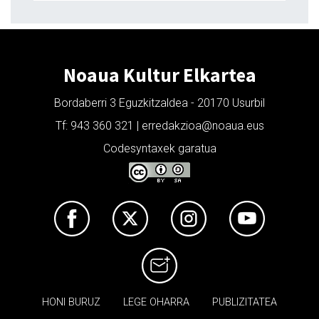
Noaua Kultur Elkartea
Bordaberri 3 Eguzkitzaldea - 20170 Usurbil
Tf: 943 360 321 | erredakzioa@noaua.eus
Codesyntaxek garatua
HONI BURUZ
LEGE OHARRA
PUBLIZITATEA