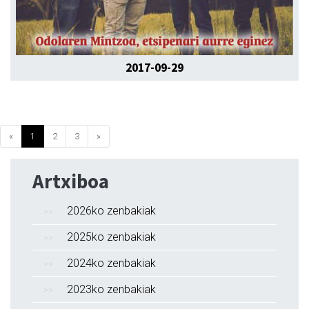
2017-09-29
«
1
2
3
»
Artxiboa
2026ko zenbakiak
2025ko zenbakiak
2024ko zenbakiak
2023ko zenbakiak