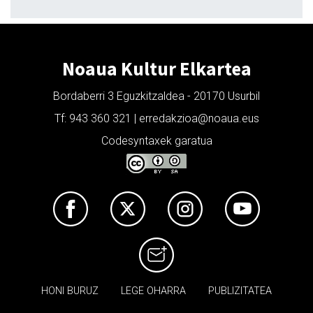
Noaua Kultur Elkartea
Bordaberri 3 Eguzkitzaldea - 20170 Usurbil
Tf: 943 360 321 | erredakzioa@noaua.eus
Codesyntaxek garatua
HONI BURUZ
LEGE OHARRA
PUBLIZITATEA