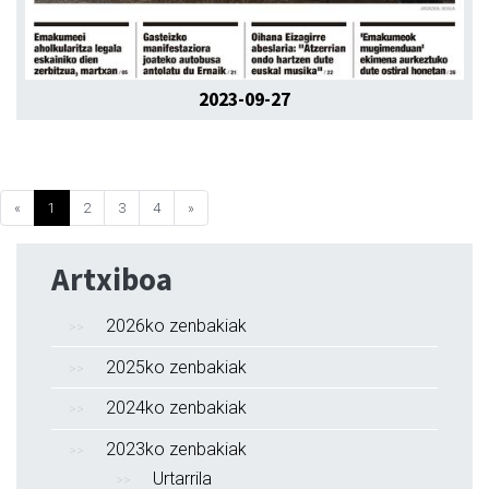
2023-09-27
«
1
2
3
4
»
Artxiboa
2026ko zenbakiak
2025ko zenbakiak
2024ko zenbakiak
2023ko zenbakiak
Urtarrila