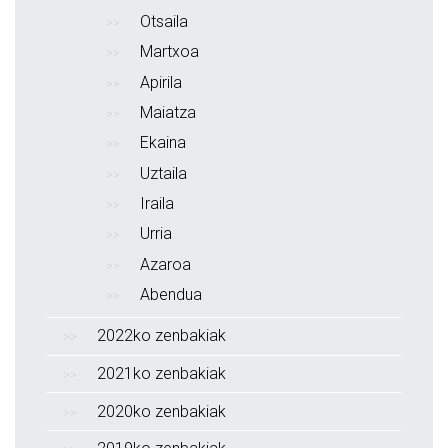
Otsaila
Martxoa
Apirila
Maiatza
Ekaina
Uztaila
Iraila
Urria
Azaroa
Abendua
2022ko zenbakiak
2021ko zenbakiak
2020ko zenbakiak