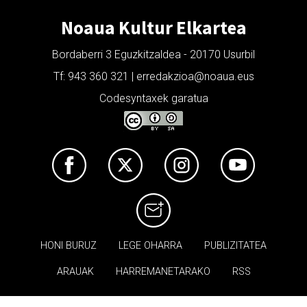
Noaua Kultur Elkartea
Bordaberri 3 Eguzkitzaldea - 20170 Usurbil
Tf: 943 360 321 | erredakzioa@noaua.eus
Codesyntaxek garatua
HONI BURUZ
LEGE OHARRA
PUBLIZITATEA
ARAUAK
HARREMANETARAKO
RSS