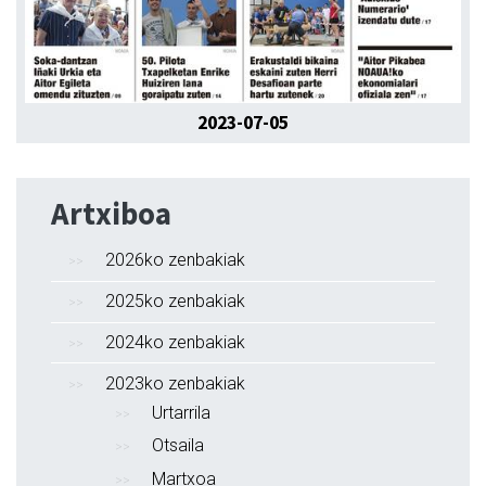
2023-07-05
Artxiboa
2026ko zenbakiak
2025ko zenbakiak
2024ko zenbakiak
2023ko zenbakiak
Urtarrila
Otsaila
Martxoa