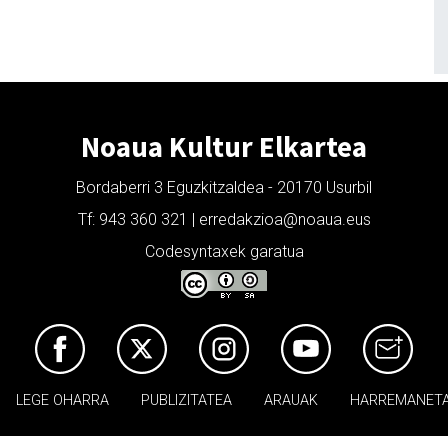
Noaua Kultur Elkartea
Bordaberri 3 Eguzkitzaldea - 20170 Usurbil
Tf: 943 360 321 | erredakzioa@noaua.eus
Codesyntaxek garatua
LEGE OHARRA
PUBLIZITATEA
ARAUAK
HARREMANET