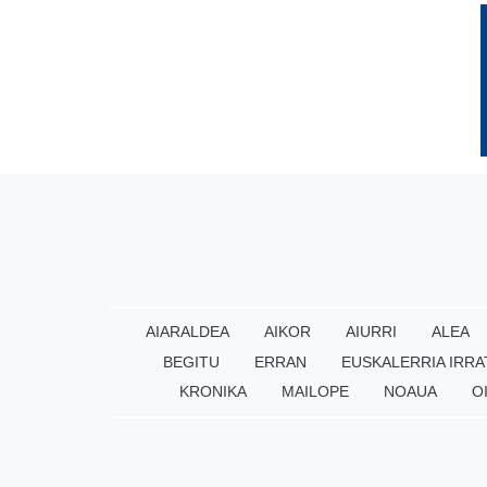
AIARALDEA
AIKOR
AIURRI
ALEA
BEGITU
ERRAN
EUSKALERRIA IRRA
KRONIKA
MAILOPE
NOAUA
O