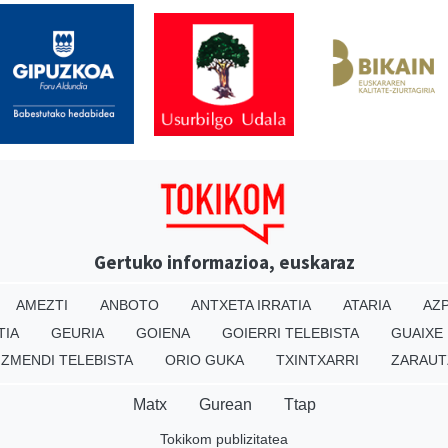
Gertuko informazioa, euskaraz
AMEZTI
ANBOTO
ANTXETA IRRATIA
ATARIA
AZP
TIA
GEURIA
GOIENA
GOIERRI TELEBISTA
GUAIXE
IZMENDI TELEBISTA
ORIO GUKA
TXINTXARRI
ZARAUT
Matx
Gurean
Ttap
Tokikom publizitatea