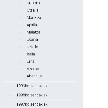
Urtarrila
Otsaila
Martxoa
Apirila
Maiatza
Ekaina
Uztaila
Iraila
Urria
Azaroa
Abendua
1999ko zenbakiak
1998ko zenbakiak
1997ko zenbakiak