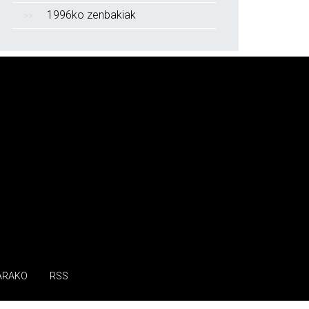
1996ko zenbakiak
ARAKO
RSS