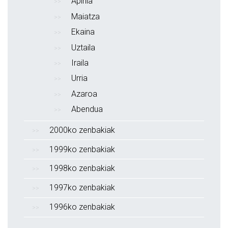
Apirila
Maiatza
Ekaina
Uztaila
Iraila
Urria
Azaroa
Abendua
2000ko zenbakiak
1999ko zenbakiak
1998ko zenbakiak
1997ko zenbakiak
1996ko zenbakiak