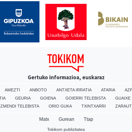
Gertuko informazioa, euskaraz
AMEZTI
ANBOTO
ANTXETA IRRATIA
ATARIA
AZP
TIA
GEURIA
GOIENA
GOIERRI TELEBISTA
GUAIXE
IZMENDI TELEBISTA
ORIO GUKA
TXINTXARRI
ZARAUT
Matx
Gurean
Ttap
Tokikom publizitatea