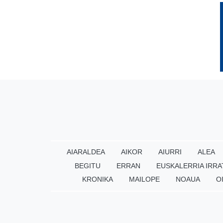
AIARALDEA
AIKOR
AIURRI
ALEA
BEGITU
ERRAN
EUSKALERRIA IRRA
KRONIKA
MAILOPE
NOAUA
O