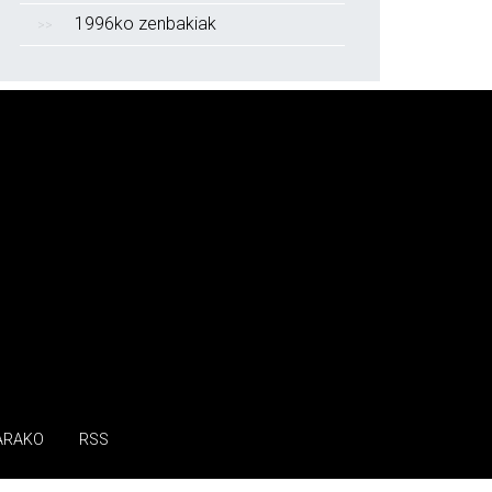
1996ko zenbakiak
ARAKO
RSS