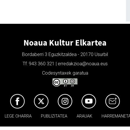
Noaua Kultur Elkartea
Bordaberri 3 Eguzkitzaldea - 20170 Usurbil
Tf: 943 360 321 | erredakzioa@noaua.eus
Codesyntaxek garatua
LEGE OHARRA
PUBLIZITATEA
ARAUAK
HARREMANET