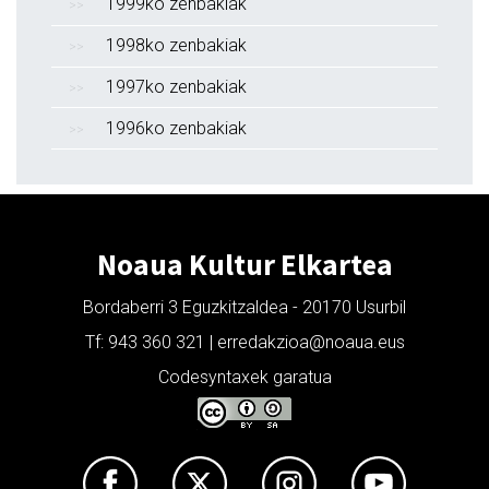
1999ko zenbakiak
1998ko zenbakiak
1997ko zenbakiak
1996ko zenbakiak
Noaua Kultur Elkartea
Bordaberri 3 Eguzkitzaldea - 20170 Usurbil
Tf: 943 360 321 | erredakzioa@noaua.eus
Codesyntaxek garatua