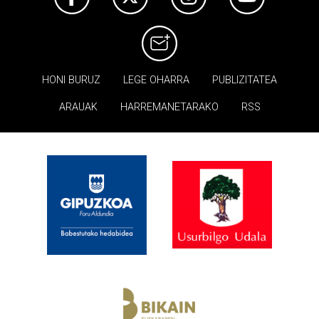
HONI BURUZ
LEGE OHARRA
PUBLIZITATEA
ARAUAK
HARREMANETARAKO
RSS