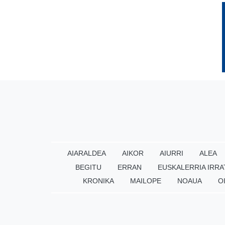
AIARALDEA
AIKOR
AIURRI
ALEA
BEGITU
ERRAN
EUSKALERRIA IRRA
KRONIKA
MAILOPE
NOAUA
O