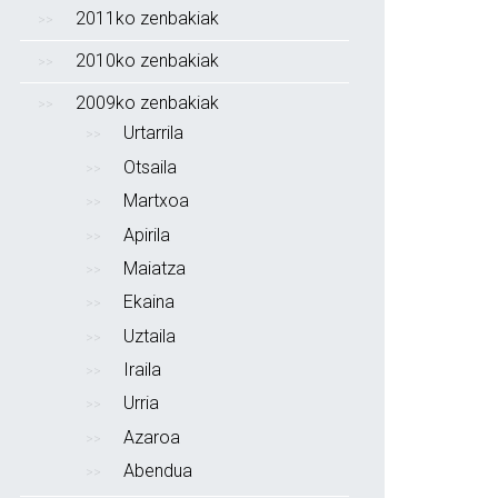
2011ko zenbakiak
2010ko zenbakiak
2009ko zenbakiak
Urtarrila
Otsaila
Martxoa
Apirila
Maiatza
Ekaina
Uztaila
Iraila
Urria
Azaroa
Abendua