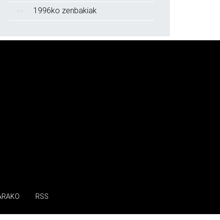
1996ko zenbakiak
ARAKO
RSS