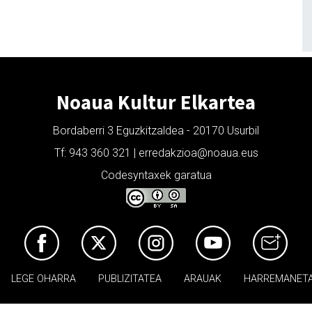
Noaua Kultur Elkartea
Bordaberri 3 Eguzkitzaldea - 20170 Usurbil
Tf: 943 360 321 | erredakzioa@noaua.eus
Codesyntaxek garatua
LEGE OHARRA
PUBLIZITATEA
ARAUAK
HARREMANET