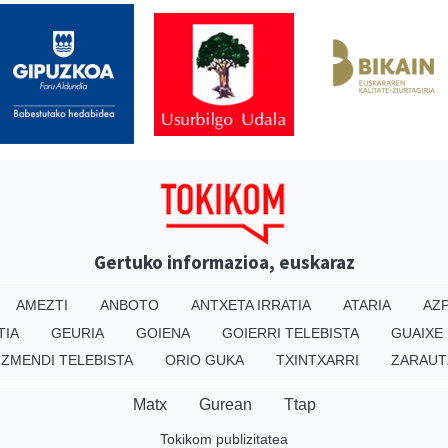
Gertuko informazioa, euskaraz
AMEZTI
ANBOTO
ANTXETA IRRATIA
ATARIA
AZP
TIA
GEURIA
GOIENA
GOIERRI TELEBISTA
GUAIXE
IZMENDI TELEBISTA
ORIO GUKA
TXINTXARRI
ZARAUT
Matx
Gurean
Ttap
Tokikom publizitatea