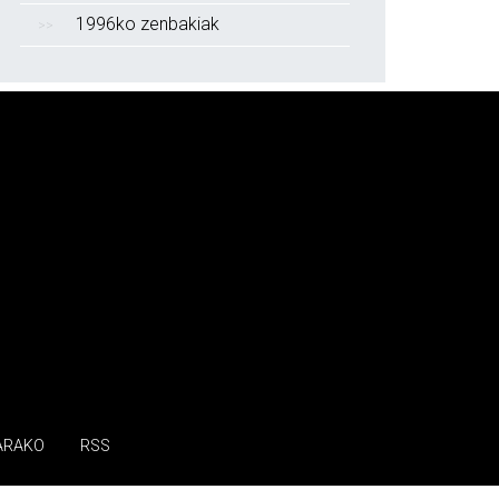
1996ko zenbakiak
ARAKO
RSS