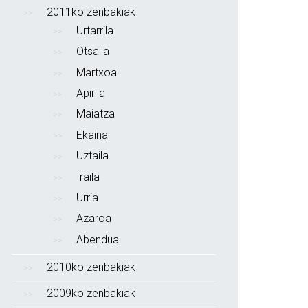
2011ko zenbakiak
Urtarrila
Otsaila
Martxoa
Apirila
Maiatza
Ekaina
Uztaila
Iraila
Urria
Azaroa
Abendua
2010ko zenbakiak
2009ko zenbakiak