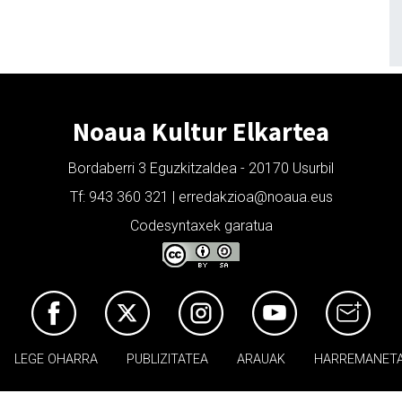
Noaua Kultur Elkartea
Bordaberri 3 Eguzkitzaldea - 20170 Usurbil
Tf: 943 360 321 | erredakzioa@noaua.eus
Codesyntaxek garatua
LEGE OHARRA
PUBLIZITATEA
ARAUAK
HARREMANET