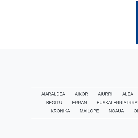
AIARALDEA
AIKOR
AIURRI
ALEA
BEGITU
ERRAN
EUSKALERRIA IRRA
KRONIKA
MAILOPE
NOAUA
O