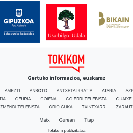
Gertuko informazioa, euskaraz
AMEZTI
ANBOTO
ANTXETA IRRATIA
ATARIA
AZP
TIA
GEURIA
GOIENA
GOIERRI TELEBISTA
GUAIXE
IZMENDI TELEBISTA
ORIO GUKA
TXINTXARRI
ZARAUT
Matx
Gurean
Ttap
Tokikom publizitatea