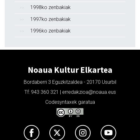
1998ko zenbakiak
1997ko zenbakiak
1996ko zenbakiak
Noaua Kultur Elkartea
Bordaberri 3 Eguzkitzaldea - 20170 Usurbil
Tf: 943 360 321 | erredakzioa@noaua.eus
Codesyntaxek garatua