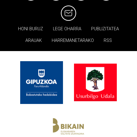
HONI BURUZ
LEGE OHARRA
PUBLIZITATEA
ARAUAK
HARREMANETARAKO
RSS