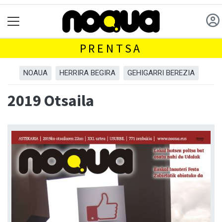
PRENTSA
NOAUA
HERRIRA BEGIRA
GEHIGARRI BEREZIA
2019 Otsaila