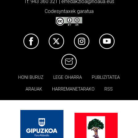
Tf: 943 360 321 | erredakzioa@noaua.eus
Codesyntaxek garatua
HONI BURUZ
LEGE OHARRA
PUBLIZITATEA
ARAUAK
HARREMANETARAKO
RSS