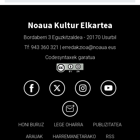
Noaua Kultur Elkartea
Bordaberri 3 Eguzkitzaldea - 20170 Usurbil
Tf: 943 360 321 | erredakzioa@noaua.eus
Codesyntaxek garatua
HONI BURUZ
LEGE OHARRA
PUBLIZITATEA
ARAUAK
HARREMANETARAKO
RSS