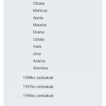
Otsaila
Martxoa
Apirila
Maiatza
Ekaina
Uztaila
Iraila
Urria
Azaroa
Abendua
1998ko zenbakiak
1997ko zenbakiak
1996ko zenbakiak