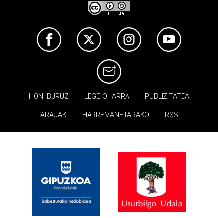
HONI BURUZ
LEGE OHARRA
PUBLIZITATEA
ARAUAK
HARREMANETARAKO
RSS