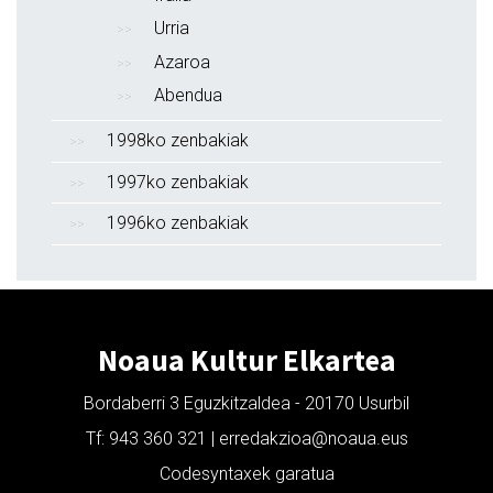
Urria
Azaroa
Abendua
1998ko zenbakiak
1997ko zenbakiak
1996ko zenbakiak
Noaua Kultur Elkartea
Bordaberri 3 Eguzkitzaldea - 20170 Usurbil
Tf: 943 360 321 | erredakzioa@noaua.eus
Codesyntaxek garatua