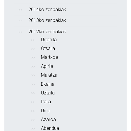
2014ko zenbakiak
2013ko zenbakiak
2012ko zenbakiak
Urtarrila
Otsaila
Martxoa
Apirila
Maiatza
Ekaina
Uztaila
Iraila
Urria
Azaroa
Abendua