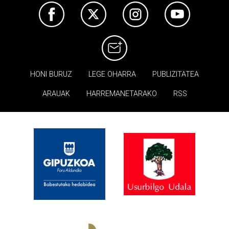
HONI BURUZ
LEGE OHARRA
PUBLIZITATEA
ARAUAK
HARREMANETARAKO
RSS