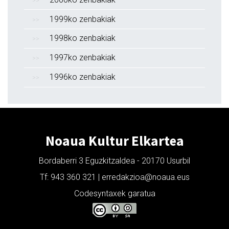
1999ko zenbakiak
1998ko zenbakiak
1997ko zenbakiak
1996ko zenbakiak
Noaua Kultur Elkartea
Bordaberri 3 Eguzkitzaldea - 20170 Usurbil
Tf: 943 360 321 | erredakzioa@noaua.eus
Codesyntaxek garatua