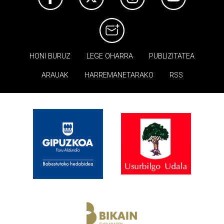
HONI BURUZ
LEGE OHARRA
PUBLIZITATEA
ARAUAK
HARREMANETARAKO
RSS