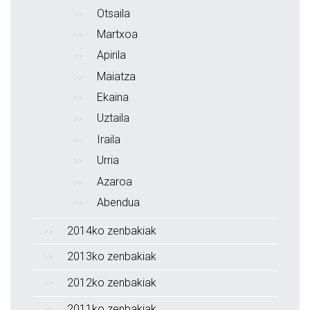
Otsaila
Martxoa
Apirila
Maiatza
Ekaina
Uztaila
Iraila
Urria
Azaroa
Abendua
2014ko zenbakiak
2013ko zenbakiak
2012ko zenbakiak
2011ko zenbakiak