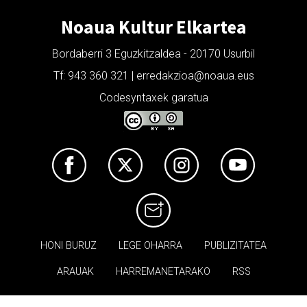
Noaua Kultur Elkartea
Bordaberri 3 Eguzkitzaldea - 20170 Usurbil
Tf: 943 360 321 | erredakzioa@noaua.eus
Codesyntaxek garatua
HONI BURUZ
LEGE OHARRA
PUBLIZITATEA
ARAUAK
HARREMANETARAKO
RSS