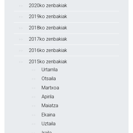
2020ko zenbakiak
2019ko zenbakiak
2018ko zenbakiak
2017ko zenbakiak
2016ko zenbakiak
2015ko zenbakiak
Urtarrila
Otsaila
Martxoa
Apirila
Maiatza
Ekaina
Uztaila
Iraila