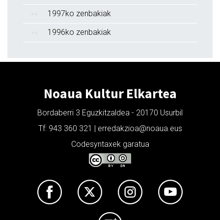
1997ko zenbakiak
1996ko zenbakiak
Noaua Kultur Elkartea
Bordaberri 3 Eguzkitzaldea - 20170 Usurbil
Tf: 943 360 321 | erredakzioa@noaua.eus
Codesyntaxek garatua