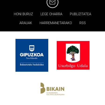
HONI BURUZ
LEGE OHARRA
PUBLIZITATEA
ARAUAK
HARREMANETARAKO
RSS