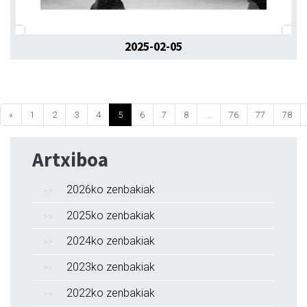
2025-02-05
«
1
2
3
4
5
6
7
8
...
76
77
78
Artxiboa
2026ko zenbakiak
2025ko zenbakiak
2024ko zenbakiak
2023ko zenbakiak
2022ko zenbakiak