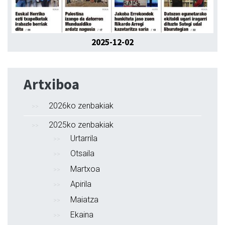
2025-12-02
Artxiboa
2026ko zenbakiak
2025ko zenbakiak
Urtarrila
Otsaila
Martxoa
Apirila
Maiatza
Ekaina