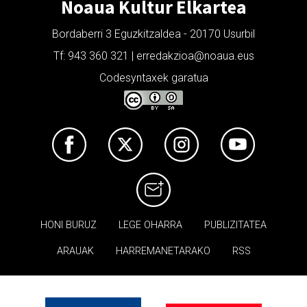
Noaua Kultur Elkartea
Bordaberri 3 Eguzkitzaldea - 20170 Usurbil
Tf: 943 360 321 | erredakzioa@noaua.eus
Codesyntaxek garatua
HONI BURUZ
LEGE OHARRA
PUBLIZITATEA
ARAUAK
HARREMANETARAKO
RSS