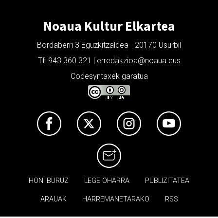
Noaua Kultur Elkartea
Bordaberri 3 Eguzkitzaldea - 20170 Usurbil
Tf: 943 360 321 | erredakzioa@noaua.eus
Codesyntaxek garatua
HONI BURUZ
LEGE OHARRA
PUBLIZITATEA
ARAUAK
HARREMANETARAKO
RSS