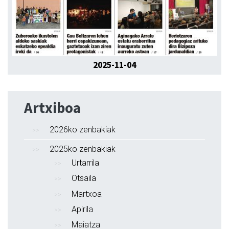
2025-11-04
Artxiboa
2026ko zenbakiak
2025ko zenbakiak
Urtarrila
Otsaila
Martxoa
Apirila
Maiatza