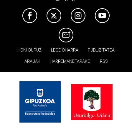
HONI BURUZ
LEGE OHARRA
PUBLIZITATEA
ARAUAK
HARREMANETARAKO
RSS