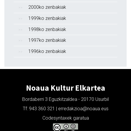
2000ko zenbakiak
1999ko zenbakiak
1998ko zenbakiak
1997ko zenbakiak
1996ko zenbakiak
Noaua Kultur Elkartea
Bordaberri 3 Eguzkitzaldea - 20170 Usurbil
Tf: 943 360 321 | erredakzioa@noaua.eus
Codesyntaxek garatua