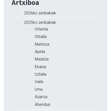
Artxiboa
2026ko zenbakiak
2025ko zenbakiak
Urtarrila
Otsaila
Martxoa
Apirila
Maiatza
Ekaina
Uztaila
Iraila
Urria
Azaroa
Abendua