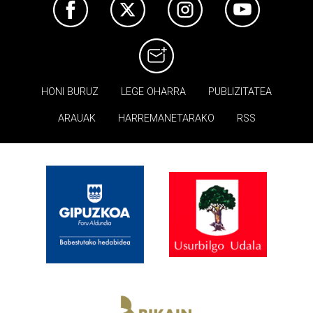
HONI BURUZ
LEGE OHARRA
PUBLIZITATEA
ARAUAK
HARREMANETARAKO
RSS