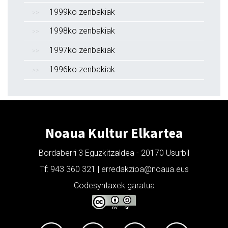
1999ko zenbakiak
1998ko zenbakiak
1997ko zenbakiak
1996ko zenbakiak
Noaua Kultur Elkartea
Bordaberri 3 Eguzkitzaldea - 20170 Usurbil
Tf: 943 360 321 | erredakzioa@noaua.eus
Codesyntaxek garatua