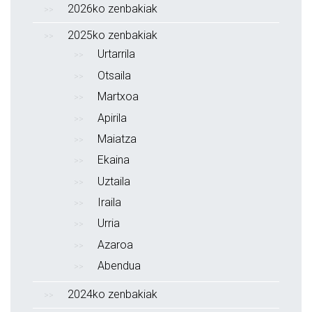
2026ko zenbakiak
2025ko zenbakiak
Urtarrila
Otsaila
Martxoa
Apirila
Maiatza
Ekaina
Uztaila
Iraila
Urria
Azaroa
Abendua
2024ko zenbakiak