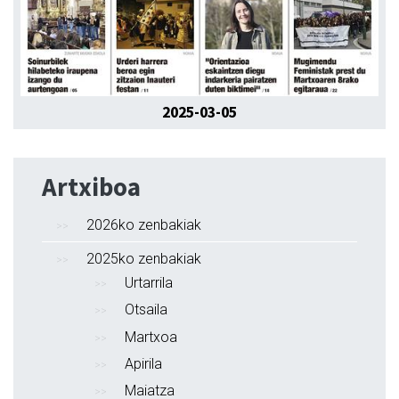
2025-03-05
Artxiboa
2026ko zenbakiak
2025ko zenbakiak
Urtarrila
Otsaila
Martxoa
Apirila
Maiatza