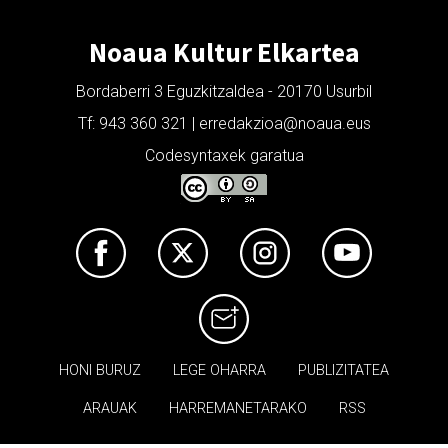
Noaua Kultur Elkartea
Bordaberri 3 Eguzkitzaldea - 20170 Usurbil
Tf: 943 360 321 | erredakzioa@noaua.eus
Codesyntaxek garatua
HONI BURUZ
LEGE OHARRA
PUBLIZITATEA
ARAUAK
HARREMANETARAKO
RSS